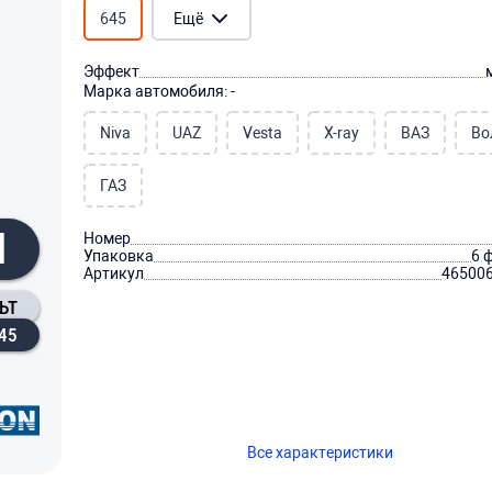
645
Ещё
Эффект
Марка автомобиля: -
Niva
UAZ
Vesta
X-ray
ВАЗ
Во
ГАЗ
Л
Номер
Упаковка
6 
Артикул
46500
ЬТ
45
Все характеристики