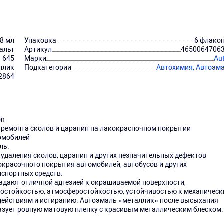
8 мл
Упаковка
6 флако
альт
Артикул
4650064706
645
Марки
Au
ллик
Подкатегории
Автохимия,
Автоэм
2864
on
 ремонта сколов и царапин на лакокрасночном покрытии
омобилей
ль.
 удаления сколов, царапин и других незначительных дефектов
окрасочного покрытия автомобилей, автобусов и других
нспортных средств.
адают отличной адгезией к окрашиваемой поверхности,
тостойкостью, атмосферостойкостью, устойчивостью к механичес
действиям и истиранию. Автоэмаль «металлик» после высыхания
азует ровную матовую пленку с красивым металлическим блеском.