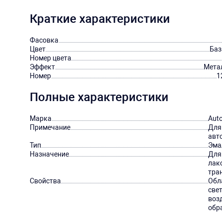
Краткие характеристики
Фасовка
Цвет
Баз
Номер цвета
Эффект
Мета
Номер
1
Полные характеристики
Марка
Aut
Примечание
Для
авт
Тип
Эма
Назначение
Для
лак
тра
Свойства
Обл
све
воз
обр