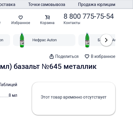
оставка
Точки самовывоза
Продажа юрлицам
8 800 775-75-54
Контакты
т
Избранное
Корзина
on
Нефрас Auton
Бензин Auton
Поделиться
В избранное
8 мл) базальт №645 металлик
Таблицей
8 мл
Этот товар временно отсутствует