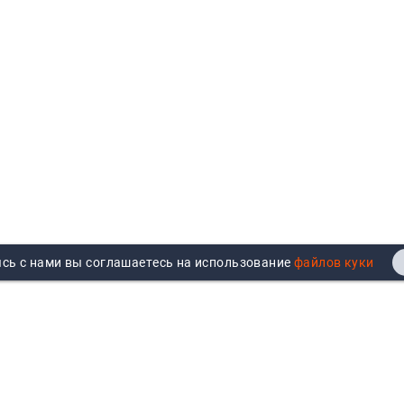
сь с нами вы соглашаетесь на использование
Реквизиты
Договор публичной оферты
Продажа юрлицам
Согласие на обработку