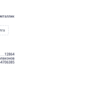
металлик
лга
12864
флаконов
64706385