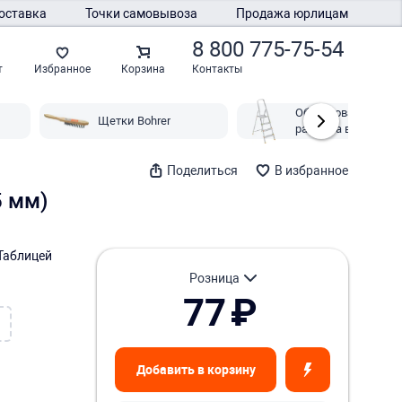
оставка
Точки самовывоза
Продажа юрлицам
8 800 775-75-54
Контакты
т
Избранное
Корзина
Оборудование для
Щетки Bohrer
работ на высоте Bo
Поделиться
В избранное
5 мм)
Таблицей
розница
77
₽
Добавить в корзину