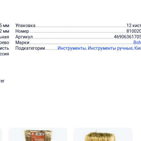
5 мм
Упаковка
12 кис
2 мм
Номер
81002
ьная
Артикул
4690636170
рево
Марки
Boh
кисть
Подкатегории
Инструменты,
Инструменты ручные,
Ки
ссия
er