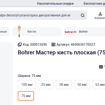
Накопительные скидки
Бесплатная д
Кабине
чные
Кисти
Bohrer
Код: 200012690
Артикул: 4690636170527
Bohrer Мастер кисть плоская (7
Ширина: 75 мм
100 мм
25 мм
38 мм
50 мм
63 мм
75 мм