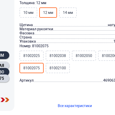
Толщина: 12 мм
10 мм
12 мм
14 мм
Щетина
нат
Материал рукоятки
Фасовка
Страна
Упаковка
Номер: 81002075
ММ
81002025
81002038
81002050
810020
АЯ
81002075
81002100
ВО
75
Артикул
46906
Все характеристики