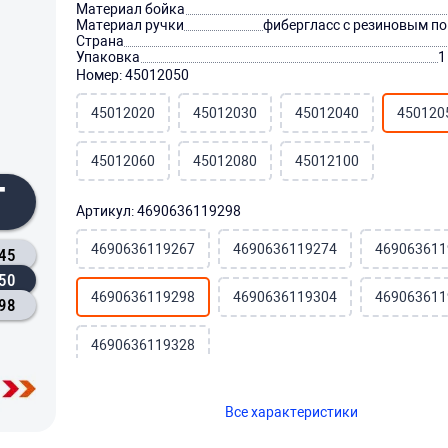
Материал бойка
Материал ручки
фибергласс с резиновым п
Страна
Упаковка
1
Номер: 45012050
45012020
45012030
45012040
450120
45012060
45012080
45012100
Г
Артикул: 4690636119298
4690636119267
4690636119274
469063611
45
50
4690636119298
4690636119304
469063611
98
4690636119328
Все характеристики