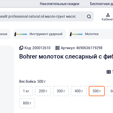
Накопительные скидки
Бесплатная д
Кабине
чные
Инструмент ударный
Молотки
Код: 200012610
Артикул: 4690636119298
Bohrer молоток слесарный с фиб
Вес бойка: 500 г
1 кг
200 г
300 г
400 г
500 г
6
800 г