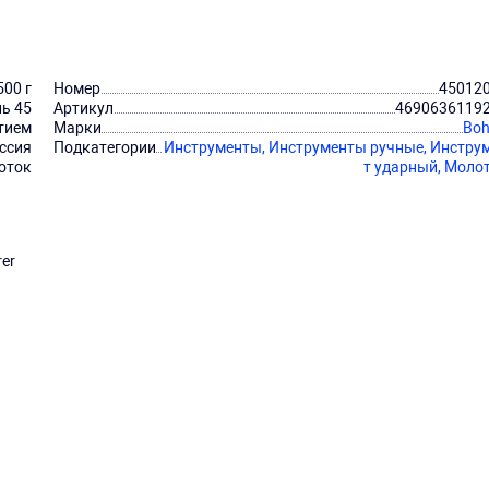
500 г
Номер
45012
ь 45
Артикул
4690636119
тием
Марки
Boh
ссия
Подкатегории
Инструменты,
Инструменты ручные,
Инстру
оток
т ударный,
Моло
er