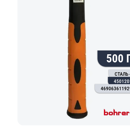
500 
СТАЛЬ 
450120
46906361192