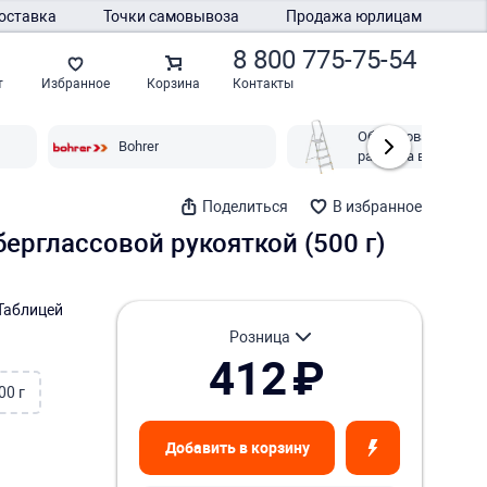
оставка
Точки самовывоза
Продажа юрлицам
8 800 775-75-54
Контакты
т
Избранное
Корзина
Оборудование для
Bohrer
работ на высоте Bo
Поделиться
В избранное
ерглассовой рукояткой (500 г)
Таблицей
розница
412
₽
00 г
Добавить в корзину