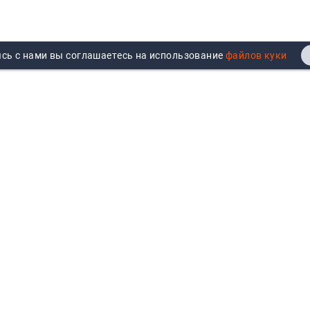
сь с нами вы соглашаетесь на использование
Реквизиты
Договор публичной оферты
Продажа юрлицам
Согласие на обработку
персональных данных
Возврат
Политика обработки
Вакансии
персональных данных
Все бренды
Войти
Все категории
Авторизуйтесь для показа
персональных цен, личного
кабинета и истории заказов