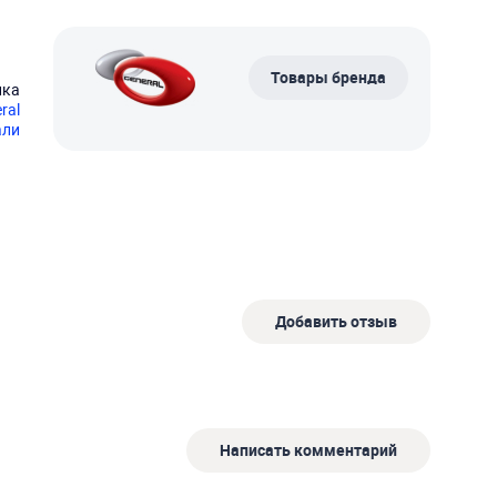
Товары бренда
нка
дный
ral
али
Добавить отзыв
Написать комментарий