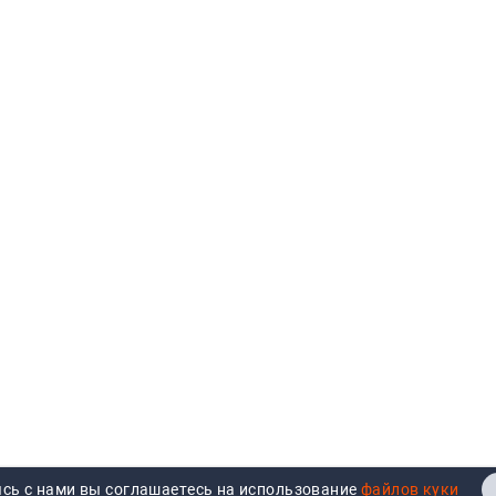
серебро средне-крупное
серебро среднее
серебро супер крупное
серебро супер мелкое
сине-зеленый
синий
синий радиант
сияющий красный
специальный черный
средний желтый
темно-коричневый
фиолетовый
фиолетовый экстрим
черный
черный глубокий
черный графит
ярко-жел
ярко-зеленый
ярко-красный
ярко-синий
Номер цвета: GR741
GR741
Ещё
сь с нами вы соглашаетесь на использование