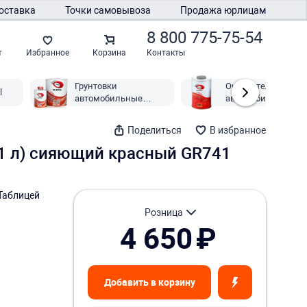
оставка
Точки самовывоза
Продажа юрлицам
8 800 775-75-54
Контакты
т
Избранное
Корзина
Грунтовки
Очистители
l
автомобильные
автомобильные
General
General
Поделиться
В избранное
 (1 л) сияющий красный GR741
Таблицей
розница
4 650
₽
Добавить в корзину