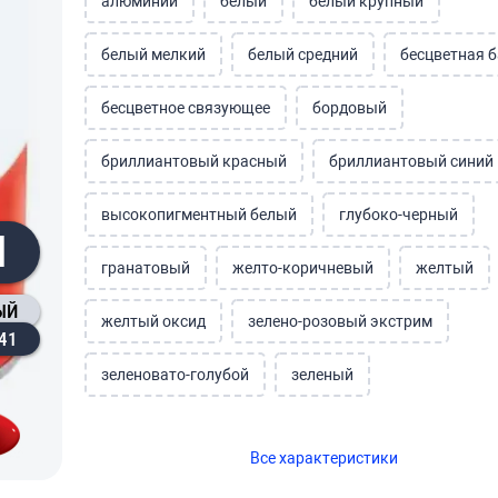
алюминий
белый
белый крупный
белый мелкий
белый средний
бесцветная б
бесцветное связующее
бордовый
бриллиантовый красный
бриллиантовый синий
высокопигментный белый
глубоко-черный
Л
гранатовый
желто-коричневый
желтый
ЫЙ
желтый оксид
зелено-розовый экстрим
41
зеленовато-голубой
зеленый
золотисто-зеленый
золото
красно-фиолет
Все характеристики
красновато-синий
красный
красный круп