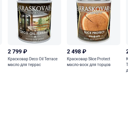
2 799
₽
2 498
₽
Красковар Deco Oil Terrace
Красковар Slice Protect
масло для террас
масло-воск для торцов