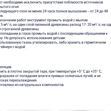
от необходимо исключить присутствие поблизости источников
рытого огня.
следующего слоя не менее 24 часа полное высыхание – от 24 до 48
ов.
окончании работ инструмент промыть водой с мылом.
15 м²/ л, на один слой пиленной древесины расход 17- 20 м²/ л, на од
й строганной древесины.
 попадании в глаза промыть водой с последующим обращением к
чу. Не допускать использования детьми.
ользованную ткань утилизировать, либо хранить в герметичном
ейнере с водой.
месяцев.
ить в плотно закрытой таре, при температуре +5° C до +35° C,
дохраняя от попадания влаги и прямых солнечных лучей, и не
уская переохлаждения.
отовлено из натуральных компонентов.