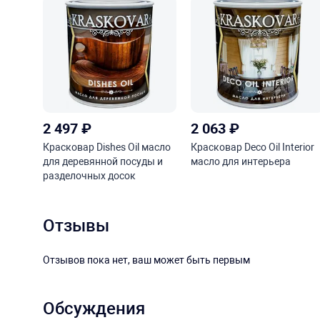
2 497
₽
2 063
₽
Красковар Dishes Oil масло
Красковар Deco Oil Interior
для деревянной посуды и
масло для интерьера
разделочных досок
Отзывы
Отзывов пока нет, ваш может быть первым
Обсуждения