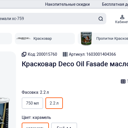
Накопительные скидки
Бесплатная д
Кабине
Красковар
Пропитки Краско
Код: 200015760
Артикул: 1603001404366
Красковар Deco Oil Fasade масл
Фасовка: 2.2 л
750 мл
2.2 л
Цвет: карамель