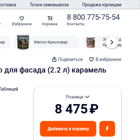
оставка
Точки самовывоза
Продажа юрлицам
8 800 775-75-54
Контакты
т
Избранное
Корзина
Защити дерево
вар
Масло Красковар
Красковар
Поделиться
В избранное
о для фасада (2.2 л) карамель
Таблицей
розница
8 475
₽
Добавить в корзину