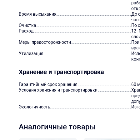
раб
отк
Время высыхания
До 
час
Очистка
По 
Расход
12- 
сло
Меры предосторожности
При
вра
Утилизация
Исп
конт
Хранение и транспортировка
Гарантийный срок хранения
60 
Условия хранения и транспортировки
Хран
пре
доп
Экологичность
Изг
Аналогичные товары