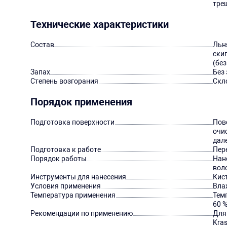
тре
Технические характеристики
Состав
Льн
ски
(без
Запах
Без 
Степень возгорания
Скл
Порядок применения
Подготовка поверхности
Пове
очи
дал
Подготовка к работе
Пер
Порядок работы
Нан
вол
Инструменты для нанесения
Кис
Условия применения
Вла
Температура применения
Темп
60 %
Рекомендации по применению
Для
Kra