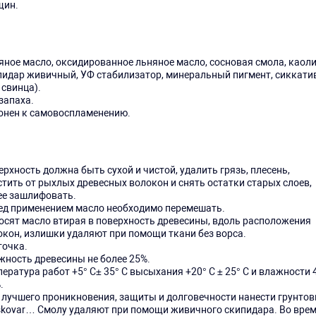
щин.
яное масло, оксидированное льняное масло, сосновая смола, каоли
пидар живичный, УФ стабилизатор, минеральный пигмент, сиккати
 свинца).
запаха.
онен к самовоспламенению.
рхность должна быть сухой и чистой, удалить грязь, плесень,
стить от рыхлых древесных волокон и снять остатки старых слоев,
ее зашлифовать.
ед применением масло необходимо перемешать.
осят масло втирая в поверхность древесины, вдоль расположения
окон, излишки удаляют при помощи ткани без ворса.
точка.
жность древесины не более 25%.
ература работ +5° C± 35° C высыхания +20° C ± 25° C и влажности 
.
 лучшего проникновения, защиты и долговечности нанести грунтов
skovar… Смолу удаляют при помощи живичного скипидара. Во вре