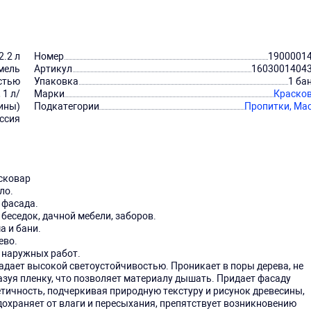
2.2 л
Номер
1900001
мель
Артикул
1603001404
стью
Упаковка
1 ба
 1 л/
Марки
Краско
сины)
Подкатегории
Пропитки,
Ма
ссия
сковар
ло.
 фасада.
 беседок, дачной мебели, заборов.
а и бани.
ево.
 наружных работ.
адает высокой светоустойчивостью. Проникает в поры дерева, не
азуя пленку, что позволяет материалу дышать. Придает фасаду
етичность, подчеркивая природную текстуру и рисунок древесины,
дохраняет от влаги и пересыхания, препятствует возникновению