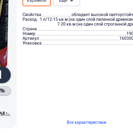
карамель
Ещё
Свойства
обладает высокой светоустой
Расход
1 л/12-15 кв.м (на один слой пиленной древесин
7-20 кв.м (на один слой строганной д
Страна
Номер
19
Артикул
16030
Упаковка
Л
ЛЬ
Все характеристики