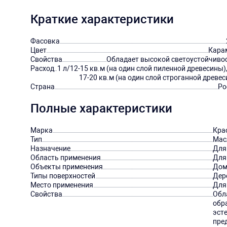
Краткие характеристики
Фасовка
Цвет
Кара
Свойства
Обладает высокой светоустойчиво
Расход
1 л/12-15 кв.м (на один слой пиленной древесины),
17-20 кв.м (на один слой строганной древе
Страна
Ро
Полные характеристики
Марка
Кра
Тип
Мас
Назначение
Для
Область применения
Для
Объекты применения
Дом
Типы поверхностей
Дер
Место применения
Для
Свойства
Обл
обр
эст
пре