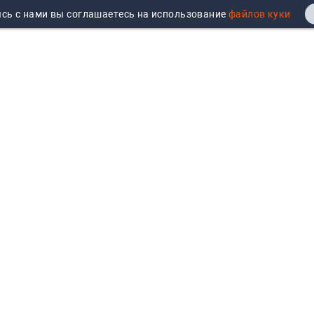
сь с нами вы соглашаетесь на использование
Реквизиты
Договор публичной оферты
Продажа юрлицам
Согласие на обработку
персональных данных
Возврат
Политика обработки
Вакансии
персональных данных
Все бренды
Войти
Все категории
Авторизуйтесь для показа
персональных цен, личного
кабинета и истории заказов