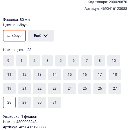
Код товара: 200026870
Артикул: 4690416123088
Фасовка: 80 мл
Цвет: эльбрус
эльбрус
Ещё
Номер цвета: 28
9
1
2
3
5
6
7
8
10
11
12
13
14
15
16
17
18
19
21
22
23
24
25
26
27
28
29
30
31
Упаковка: 1 флакон
Номер: 4300008243
Артикул: 4690416123088