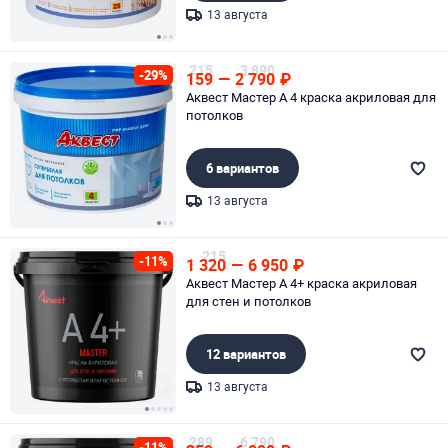
13 августа
Page 1 of 3
215
3 890
-29%
159
—
2 790
₽
Аквест Мастер А 4 краска акриловая для
потолков
6 вариантов
13 августа
Page 1 of 3
215
-11%
1 320
—
6 950
₽
Аквест Мастер А 4+ краска акриловая
для стен и потолков
12 вариантов
13 августа
Page 1 of 5
289
6 790
-11%