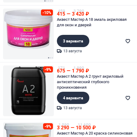
Page 1 of 5
459
3 790
-10%
415
—
3 420
₽
Аквест Мастер А 18 эмаль акриловая
для окон и дверей
3 варианта
13 августа
Page 1 of 3
171
1 990
-9%
675
—
1 790
₽
Аквест Мастер А 2 грунт акриловый
антисептический глубокого
проникновения
4 варианта
13 августа
Page 1 of 1
1 590
11 600
-9%
3 290
—
10 500
₽
Аквест Мастер А 20 краска силиконовая