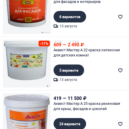
для фасадов и интерьеров
6 вариантов
13 августа
Page 1 of 5
679
2 790
-11%
609
—
2 490
₽
Аквест Мастер А 22 краска латексная
для детских комнат
3 варианта
13 августа
Page 1 of 2
419
—
11 500
₽
Аквест Мастер А 25 краска резиновая
для крыш, фасадов и цоколей
24 варианта