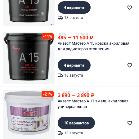
4 варианта
13 августа
Page 1 of 2
539
12 900
-11%
485
—
11 500
₽
Аквест Мастер А 15 краска акриловая
для радиаторов отопления
4 варианта
13 августа
Page 1 of 1
549
4 350
-21%
3 890
—
3 890
₽
Аквест Мастер А 17 эмаль акриловая
универсальная
10 вариантов
13 августа