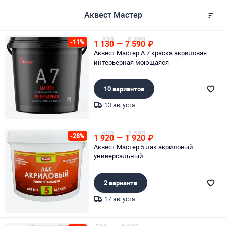
Аквест Мастер
335
8 490
-11%
1 130
—
7 590
₽
Аквест Мастер А 7 краска акриловая
интерьерная моющаяся
10 вариантов
13 августа
Page 1 of 1
609
2 590
-28%
1 920
—
1 920
₽
Аквест Мастер 5 лак акриловый
универсальный
2 варианта
17 августа
Page 1 of 1