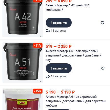
259
—
6 090
₽
Аквест Мастер А 42 клей ПВА
мебельный
4 варианта
13 августа
Page 1 of 2
325
2 490
-11%
519
—
2 250
₽
Аквест Мастер А 51 лак акриловый
защитный декоративный для бань и
саун
3 варианта
13 августа
Page 1 of 2
579
6 090
-15%
5 190
—
5 190
₽
Аквест Мастер А 6 лак акриловый
защитный декоративный для паркета и
мебели