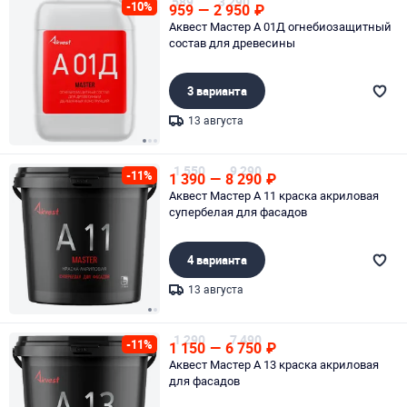
589
3 290
-10%
959
—
2 950
₽
Аквест Мастер A 01Д огнебиозащитный
состав для древесины
3 варианта
13 августа
Page 1 of 3
1 550
9 290
-11%
1 390
—
8 290
₽
Аквест Мастер А 11 краска акриловая
супербелая для фасадов
4 варианта
13 августа
Page 1 of 2
1 290
7 490
-11%
1 150
—
6 750
₽
Аквест Мастер А 13 краска акриловая
для фасадов