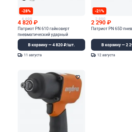
-28%
-21%
6 690
2 890
4 820
₽
2 290
₽
Патриот PN 610 гайковерт
Патриот PN 65D пне
пневматический ударный
В корзину — 4 820 ₽/шт.
В корзину — 2 2
11 августа
12 августа