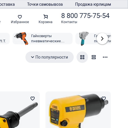
оставка
Точки самовывоза
Продажа юрлицам
8 800 775-75-54
Контакты
т
Избранное
Корзина
Гайковерты
Гайковерты
I.T.
пневматические
пневматические
Патриот Expert
Gross
По популярности