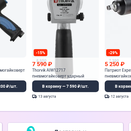
-15%
-29%
8 950
7 390
7 590
₽
5 250
₽
вмогайковерт
Thorvik AIW12717
Патриот Expe
пневмогайковерт ударный
пневмогайко
200 ₽/шт.
В корзину — 7 590 ₽/шт.
В корзи
13 августа
12 августа