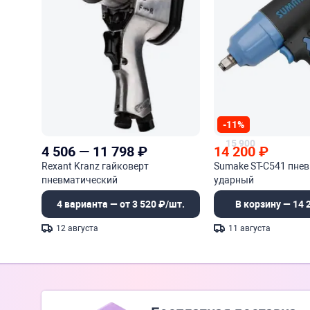
-11%
15 900
4 506
—
11 798
₽
14 200
₽
Rexant Kranz гайковерт
Sumake ST-C541 пне
пневматический
ударный
4 варианта — от 3 520 ₽/шт.
В корзину — 14 
12 августа
11 августа