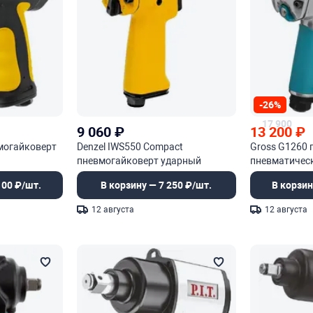
-26%
17 900
9 060
₽
13 200
₽
вмогайковерт
Denzel IWS550 Compact
Gross G1260 
пневмогайковерт ударный
пневматичес
100 ₽/шт.
В корзину — 7 250 ₽/шт.
В корзин
12 августа
12 августа