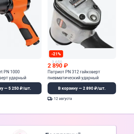
-21%
3 650
2 890
₽
rt PN 1000
Патриот PN 312 гайковерт
верт ударный
пневматический ударный
ну — 5 250 ₽/шт.
В корзину — 2 890 ₽/шт.
12 августа