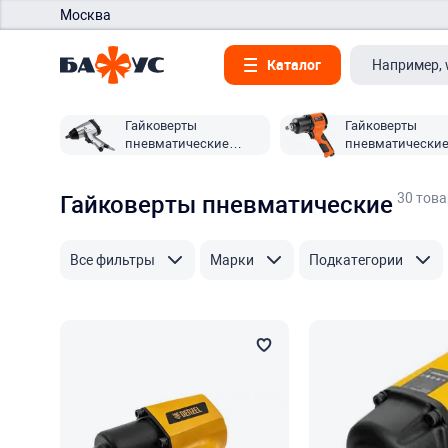
Москва
Каталог
Гайковерты
Гайковерты
пневматические
пневматически
Rexant
Патриот
30 тов
Гайковерты пневматические
Все фильтры
Марки
Подкатегории