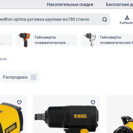
Накопительные скидки
Бесплатная д
Кабине
Гайковерты
Гайковерты
е
пневматические
пневматические P.
Ombra
аров
Распродажа