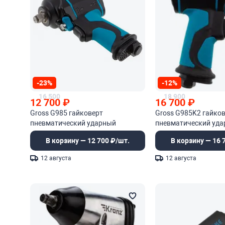
-23%
-12%
16 500
18 900
12 700
₽
16 700
₽
Gross G985 гайковерт
Gross G985K2 гайко
пневматический ударный
пневматический уд
В корзину — 12 700 ₽/шт.
В корзину — 16 
12 августа
12 августа