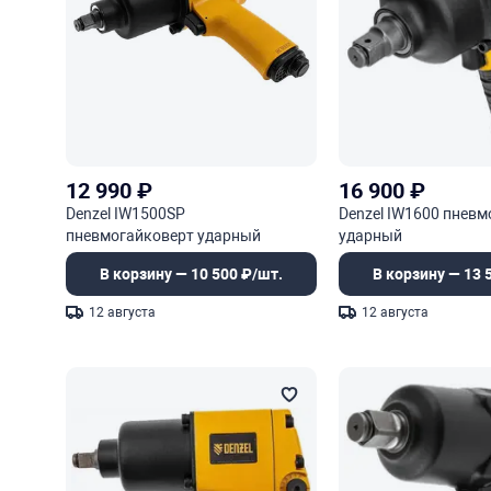
12 990
₽
16 900
₽
Denzel IW1500SP
Denzel IW1600 пневм
пневмогайковерт ударный
ударный
В корзину — 10 500 ₽/шт.
В корзину — 13 
12 августа
12 августа