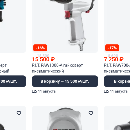
-16%
-17%
18 500
8 690
15 500
₽
7 250
₽
верт
P.I.T. PAW1300-A гайковерт
P.I.T. PAW700
арный
пневматический
пневматичес
700 ₽/шт.
В корзину — 15 500 ₽/шт.
В корзи
11 августа
11 августа