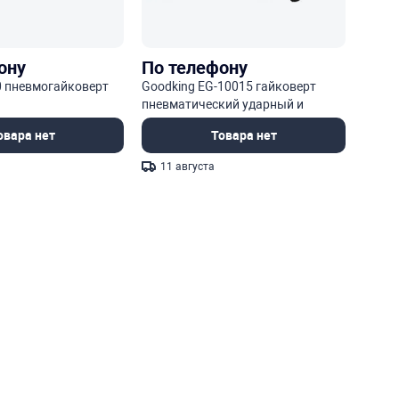
ону
По телефону
00 пневмогайковерт
Goodking EG-10015 гайковерт
пневматический ударный и
принадлежности
овара нет
Товара нет
11 августа