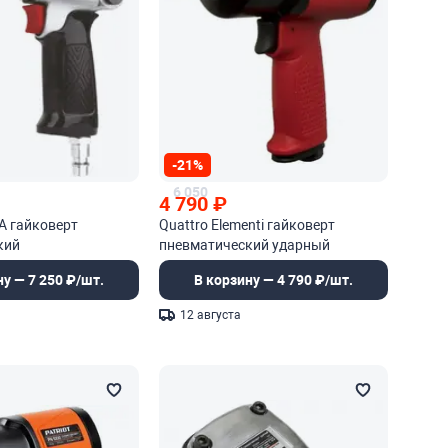
-21%
6 050
4 790
₽
-A гайковерт
Quattro Elementi гайковерт
кий
пневматический ударный
ну — 7 250 ₽/шт.
В корзину — 4 790 ₽/шт.
12 августа