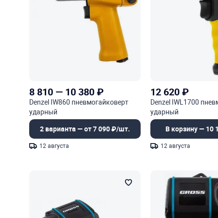
8 810
—
10 380
₽
12 620
₽
Denzel IW860 пневмогайковерт
Denzel IWL1700 пне
ударный
ударный
2 варианта — от 7 090 ₽/шт.
В корзину — 10 
12 августа
12 августа