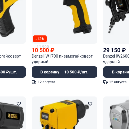
-12%
11 900
10 500
₽
29 150
₽
огайковерт
Denzel IW1700 пневмогайковерт
Denzel IW260
ударный
ударный
500 ₽/шт.
В корзину — 10 500 ₽/шт.
В корзин
12 августа
12 августа