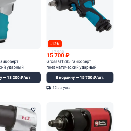
-12%
17 900
15 700
₽
гайковерт
Gross G1285 гайковерт
кий ударный
пневматический ударный
у — 13 200 ₽/шт.
В корзину — 15 700 ₽/шт.
12 августа