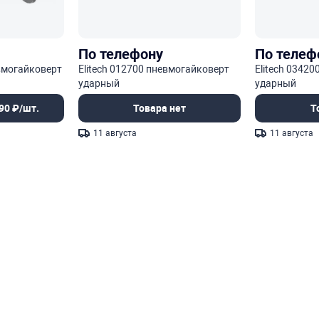
По телефону
По телеф
вмогайковерт
Elitech 012700 пневмогайковерт
Elitech 0342
ударный
ударный
90 ₽/шт.
Товара нет
Т
11 августа
11 августа