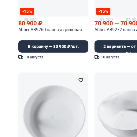
-15%
-15%
95 500
81 200
83 50
80 900
₽
70 900
—
70 90
Abber AB9260 ванна акриловая
Abber AB9272 ванна
В корзину — 80 900 ₽/шт.
2 варианта — от 
шт.
10 августа
10 августа