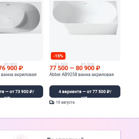
-15%
90 900
91 500
95 500
76 900
₽
77 500
—
80 900
₽
 ванна акриловая
Abber AB9258 ванна акриловая
та — от 73 900 ₽/
4 варианта — от 77 500 ₽/
шт.
шт.
10 августа