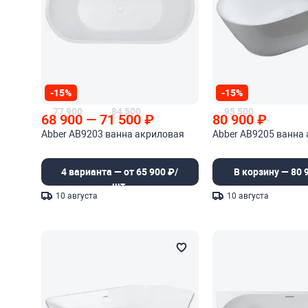
-15%
-15%
77 900
84 500
95 500
68 900
—
71 500
₽
80 900
₽
Abber AB9203 ванна акриловая
Abber AB9205 ванна
4 варианта — от 65 900 ₽/
В корзину — 80 
шт.
10 августа
10 августа