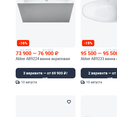
-16%
-15%
82 900
90 900
103 000
113 00
73 900
—
76 900
₽
95 500
—
95 50
Abber AB9224 ванна акриловая
Abber AB9233 ванна
3 варианта — от 69 900 ₽/
2 варианта — от 
шт.
шт.
10 августа
10 августа