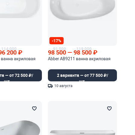
-17%
114 000
91 500
119 000
96 200
₽
98 500
—
98 500
₽
 ванна акриловая
Abber AB9211 ванна акриловая
та — от 72 500 ₽/
2 варианта — от 77 500 ₽/
шт.
шт.
10 августа