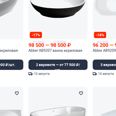
-17%
-16%
91 500
119 000
85 500
98 500
—
98 500
₽
96 200
—
 акриловая
Abber AB9207 ванна акриловая
Abber AB9209
900 ₽/шт.
2 варианта — от 77 500 ₽/
3 вариан
шт.
10 августа
10 августа