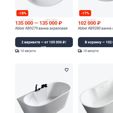
-18%
-17%
127 000
165 000
123 000
135 000
—
135 000
₽
102 000
₽
Abber AB9279 ванна акриловая
Abber AB9280 ванна
2 варианта — от 105 000 ₽/
В корзину — 102 
шт.
10 августа
10 августа