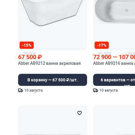
-15%
-17%
79 500
81 900
129 
67 500
₽
72 900
—
107 0
Abber AB9212 ванна акриловая
Abber AB9216 ванна
В корзину — 67 500 ₽/шт.
6 вариантов — от
шт.
10 августа
10 августа