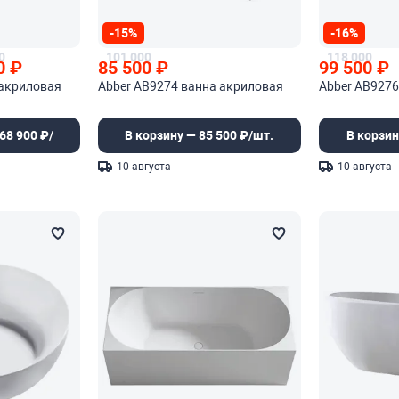
-15%
-16%
0
101 000
118 000
0
₽
85 500
₽
99 500
₽
 акриловая
Abber AB9274 ванна акриловая
Abber AB9276
68 900 ₽/
В корзину — 85 500 ₽/шт.
В корзин
10 августа
10 августа