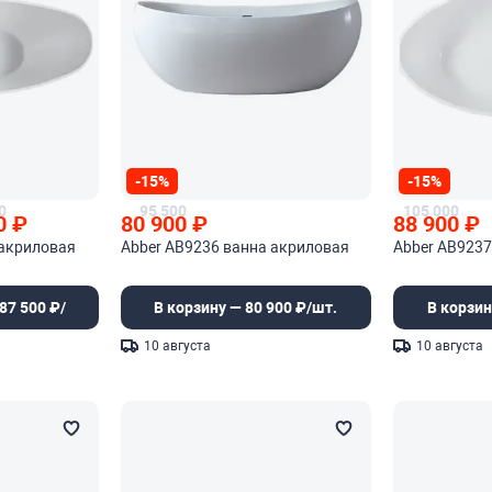
-15%
-15%
0
95 500
105 000
0
₽
80 900
₽
88 900
₽
 акриловая
Abber AB9236 ванна акриловая
Abber AB9237
87 500 ₽/
В корзину — 80 900 ₽/шт.
В корзин
10 августа
10 августа