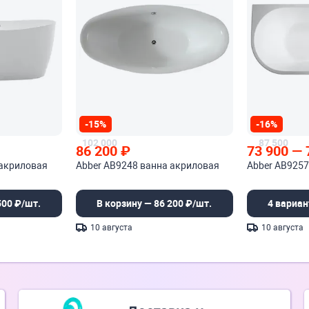
-15%
-16%
102 000
87 500
86 200
₽
73 900
—
 акриловая
Abber AB9248 ванна акриловая
Abber AB9257
500 ₽/шт.
В корзину — 86 200 ₽/шт.
4 вариан
10 августа
10 августа