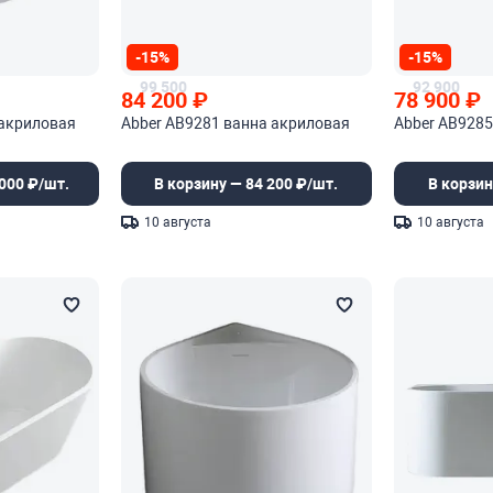
-15%
-15%
99 500
92 900
84 200
₽
78 900
₽
 акриловая
Abber AB9281 ванна акриловая
Abber AB9285
000 ₽/шт.
В корзину — 84 200 ₽/шт.
В корзин
10 августа
10 августа