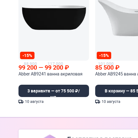
-15%
-15%
88 900
117 000
101 000
99 200
—
99 200
₽
85 500
₽
Abber AB9241 ванна акриловая
Abber AB9245 ванна
3 варианта — от 75 500 ₽/
В корзину — 85 
шт.
10 августа
10 августа