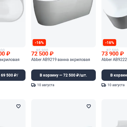
-16%
-16%
000
85 900
87 500
00
₽
72 500
₽
73 900
₽
 акриловая
Abber AB9219 ванна акриловая
Abber AB9222
 69 500 ₽/
В корзину — 72 500 ₽/шт.
В корзин
10 августа
10 августа