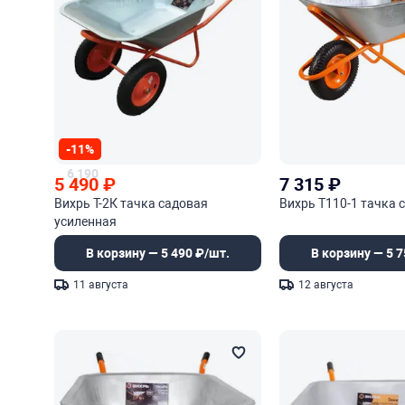
-11%
6 190
5 490
₽
7 315
₽
Вихрь Т-2К тачка садовая
Вихрь Т110-1 тачка 
усиленная
В корзину — 5 490 ₽/шт.
В корзину — 5 7
11 августа
12 августа