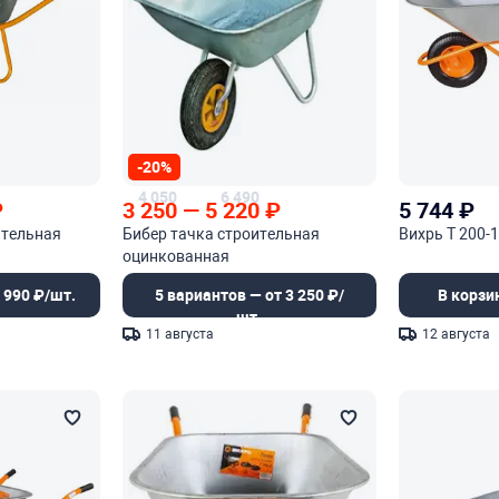
-20%
4 050
6 490
₽
3 250
—
5 220
₽
5 744
₽
ительная
Бибер тачка строительная
Вихрь Т 200-
оцинкованная
 990 ₽/шт.
5 вариантов — от 3 250 ₽/
В корзи
шт.
11 августа
12 августа