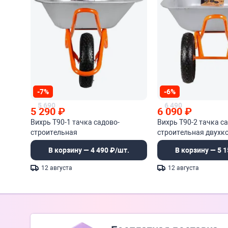
-7%
-6%
5 690
6 490
5 290
₽
6 090
₽
Вихрь Т90-1 тачка садово-
Вихрь Т90-2 тачка с
строительная
строительная двухк
В корзину — 4 490 ₽/шт.
В корзину — 5 1
12 августа
12 августа