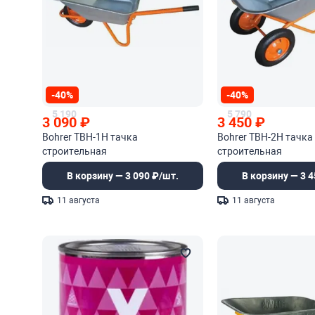
-40%
-40%
5 190
5 790
3 090
₽
3 450
₽
Bohrer ТВН-1Н тачка
Bohrer ТВН-2Н тачка
строительная
строительная
В корзину — 3 090 ₽/шт.
В корзину — 3 4
11 августа
11 августа