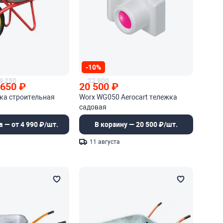
-10%
9 250
22 900
 650
₽
20 500
₽
чка строительная
Worx WG050 Aerocart тележка
садовая
а — от 4 990 ₽/шт.
В корзину — 20 500 ₽/шт.
11 августа