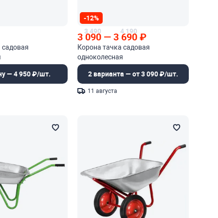
-12%
3 490
4 190
3 090
—
3 690
₽
 садовая
Корона тачка садовая
я
одноколесная
ну — 4 950 ₽/шт.
2 варианта — от 3 090 ₽/шт.
11 августа