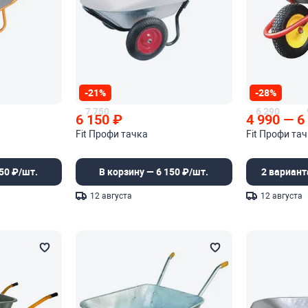
-21%
-28%
7 750
6 290
6 150
₽
4 990
—
6
Fit Профи тачка
Fit Профи та
50 ₽/шт.
В корзину — 6 150 ₽/шт.
2 вариант
12 августа
12 августа