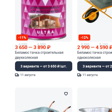
-11%
-12%
4 090
4 390
3 390
5 190
3 650
—
3 890
₽
2 990
—
4 590
Беламос тачка строительная
Беламос тачка стро
двухколесная
одноколесная
3 варианта — от 3 650 ₽/шт.
3 варианта — от 2
11 августа
11 августа