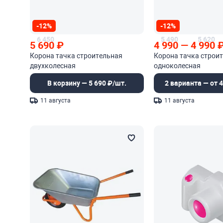
-12%
-12%
6 450
5 490
5 620
5 690
₽
4 990
—
4 990
Корона тачка строительная
Корона тачка строи
двухколесная
одноколесная
В корзину — 5 690 ₽/шт.
2 варианта — от 4
11 августа
11 августа