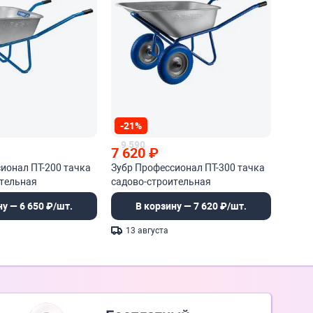
-21%
9 590
7 620
₽
ионал ПТ-200 тачка
Зубр Профессионал ПТ-300 тачка
ительная
садово-строительная
ну — 6 650 ₽/шт.
В корзину — 7 620 ₽/шт.
13 августа