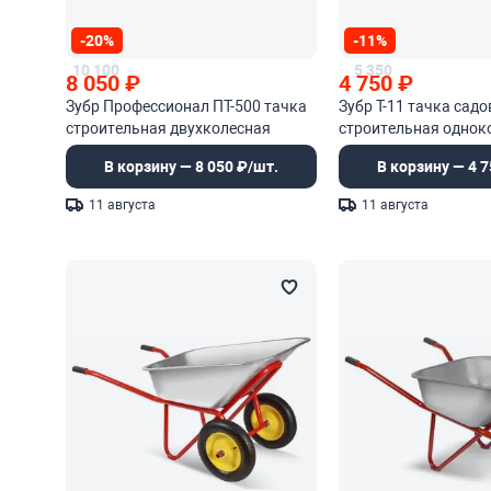
-20%
-11%
10 100
5 350
8 050
₽
4 750
₽
Зубр Профессионал ПТ-500 тачка
Зубр Т-11 тачка садо
строительная двухколесная
строительная однок
В корзину — 8 050 ₽/шт.
В корзину — 4 7
11 августа
11 августа