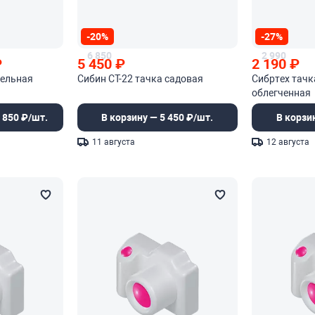
-20%
-27%
6 850
2 990
₽
5 450
₽
2 190
₽
тельная
Сибин СТ-22 тачка садовая
Сибртех тачк
облегченная
 850 ₽/шт.
В корзину — 5 450 ₽/шт.
В корзи
11 августа
12 августа