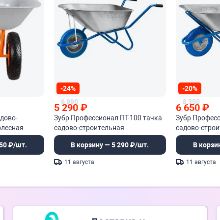
-24%
-20%
6 990
8 350
5 290
₽
6 650
₽
адово-
Зубр Профессионал ПТ-100 тачка
Зубр Професс
олесная
садово-строительная
садово-стро
50 ₽/шт.
В корзину — 5 290 ₽/шт.
В корзи
11 августа
11 августа