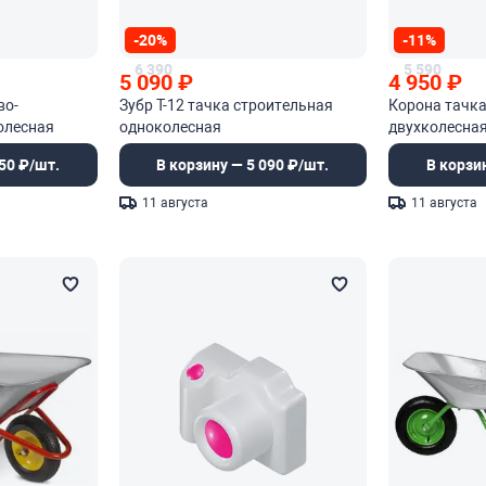
-20%
-11%
6 390
5 590
5 090
₽
4 950
₽
во-
Зубр Т-12 тачка строительная
Корона тачка
олесная
одноколесная
двухколесна
50 ₽/шт.
В корзину — 5 090 ₽/шт.
В корзи
11 августа
11 августа