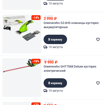
10 августа
Page 1 of 1
4 650
-14%
3 990
₽
Greenworks G3.6HS ножницы-кусторез
аккумуляторные
В корзину
10 августа
Page 1 of 1
11 900
-16%
9 990
₽
Greenworks GHT7068 Deluxe кусторез
электрический
В корзину
10 августа
Page 1 of 1
2 890
-12%