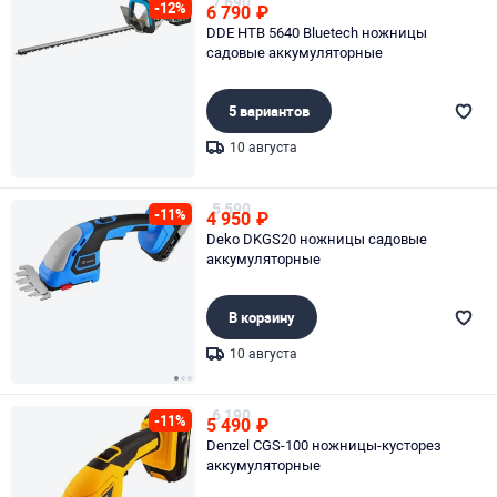
7 690
-12%
6 790
₽
DDE HTB 5640 Bluetech ножницы
садовые аккумуляторные
5 вариантов
10 августа
Page 1 of 1
5 590
-11%
4 950
₽
Deko DKGS20 ножницы садовые
аккумуляторные
В корзину
10 августа
Page 1 of 3
6 190
-11%
5 490
₽
Denzel CGS-100 ножницы-кусторез
аккумуляторные