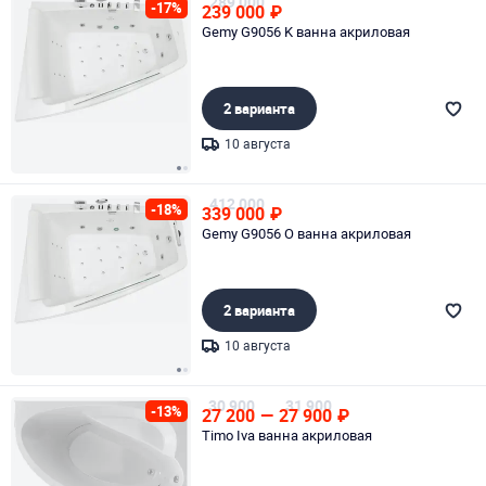
289 000
-17%
239 000
₽
Gemy G9056 K ванна акриловая
2 варианта
10 августа
Page 1 of 2
412 000
-18%
339 000
₽
Gemy G9056 O ванна акриловая
2 варианта
10 августа
Page 1 of 2
30 900
31 900
-13%
27 200
—
27 900
₽
Timo Iva ванна акриловая