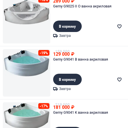
289 000
₽
Gemy G9025 II O ванна акриловая
В корзину
Завтра
Page 1 of 1
159 000
-19%
129 000
₽
Gemy G9041 B ванна акриловая
В корзину
Завтра
Page 1 of 1
219 000
-17%
181 000
₽
Gemy G9041 K ванна акриловая