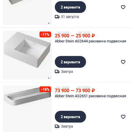
2 варианта
31 августа
Page 1 of 2
29 200
29 200
-11%
25 900
—
25 900
₽
Abber Stein AS2644 раковина подвесная
2 варианта
Завтра
Page 1 of 2
81 900
87 500
-16%
73 900
—
73 900
₽
Abber Stein AS2651 раковина подвесная
2 варианта
Завтра