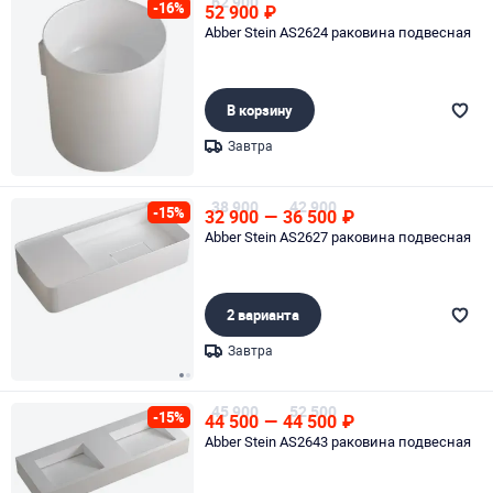
62 900
-16%
52 900
₽
Abber Stein AS2624 раковина подвесная
В корзину
Завтра
Page 1 of 1
38 900
42 900
-15%
32 900
—
36 500
₽
Abber Stein AS2627 раковина подвесная
2 варианта
Завтра
Page 1 of 2
45 900
52 500
-15%
44 500
—
44 500
₽
Abber Stein AS2643 раковина подвесная