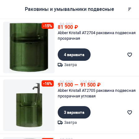
Раковины и умывальники подвесные
96 900
-15%
81 900
₽
Abber Kristall AT2704 раковина подвесная
прозрачная
4 варианта
Завтра
Page 1 of 1
96 900
109 000
-16%
91 500
—
91 500
₽
Abber Kristall AT2705 раковина подвесная
прозрачная угловая
3 варианта
Завтра
Page 1 of 1