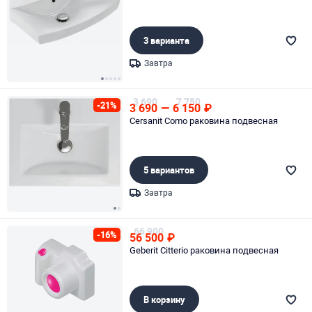
3 варианта
Завтра
Page 1 of 5
3 690
7 750
-21%
3 690
—
6 150
₽
Cersanit Como раковина подвесная
5 вариантов
Завтра
Page 1 of 2
66 900
-16%
56 500
₽
Geberit Citterio раковина подвесная
В корзину