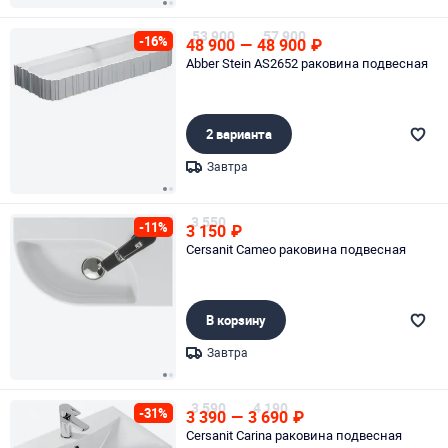
Page 1 of 2
53 900
57 900
-16%
48 900
—
48 900
₽
Abber Stein AS2652 раковина подвесная
2 варианта
Завтра
Page 1 of 2
3 550
-11%
3 150
₽
Cersanit Cameo раковина подвесная
В корзину
Завтра
Page 1 of 2
3 590
4 190
-31%
3 390
—
3 690
₽
Cersanit Carina раковина подвесная