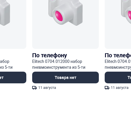
По телефону
По телеф
набор
Elitech 0704.012000 набор
Elitech 0704.
з 5-ти
пневмоинструмента из 5-ти
пневмоинстру
предметов
предметов
ет
Товара нет
Т
11 августа
11 августа