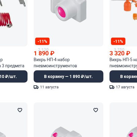
-11%
-11%
2 120
3 750
1 890
₽
3 320
₽
ор
Вихрь НП-4 набор
Вихрь НП-5 н
 3 предмета
пневмоинструментов
пневмоинстр
компрессора
10 ₽/шт.
В корзину — 1 890 ₽/шт.
В корзи
11 августа
17 августа