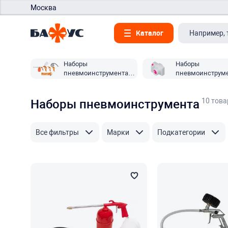
Москва
Каталог
Наборы
Наборы
пневмоинструмента
пневмоинструм
Вихрь
Elitech
10 това
Наборы пневмоинструмента
Все фильтры
Марки
Подкатегории