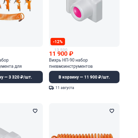
-12%
13 500
11 900
₽
абор
Вихрь НП-90 набор
умента для
пневмоинструментов
ну — 3 320 ₽/шт.
В корзину — 11 900 ₽/шт.
11 августа