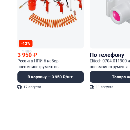
-12%
4 490
3 950
₽
По телефону
Ресанта НПИ-6 набор
Elitech 0704.011900 
пневмоинструментов
пневмоинструмента и
предметов
В корзину — 3 950 ₽/шт.
Товара н
17 августа
11 августа