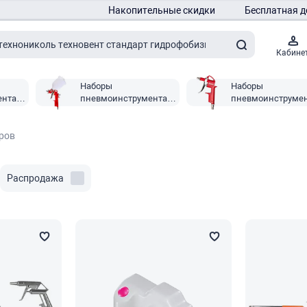
Накопительные скидки
Бесплатная д
Кабине
Наборы
Наборы
ента
пневмоинструмента
пневмоинструме
Ресанта
P.I.T.
ров
Распродажа