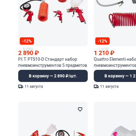
-12%
-12%
3 290
1 370
2 890
₽
1 210
₽
P.I.T. PTS10-D Стандарт набор
Quattro Elementi наб
пневмоинструментов 5 предметов
пневмоинструментов
В корзину — 2 890 ₽/шт.
В корзину — 1 2
11 августа
11 августа