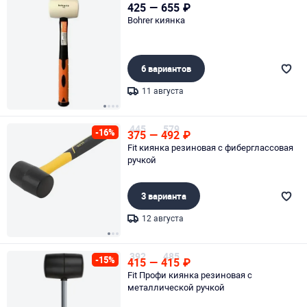
425
—
655
₽
Bohrer киянка
6 вариантов
11 августа
Page 1 of 4
445
579
-16%
375
—
492
₽
Fit киянка резиновая c фиберглассовая
ручкой
3 варианта
12 августа
Page 1 of 3
392
485
-15%
415
—
415
₽
Fit Профи киянка резиновая с
металлической ручкой