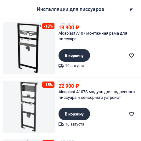
Инсталляции для писсуаров
22 900
-13%
19 900
₽
Alcaplast A107 монтажная рама для
писсуара
В корзину
10 августа
Page 1 of 1
26 900
-15%
22 900
₽
Alcaplast A107S модуль для подвесного
писсуара и сенсорного устройст
В корзину
10 августа
Page 1 of 1