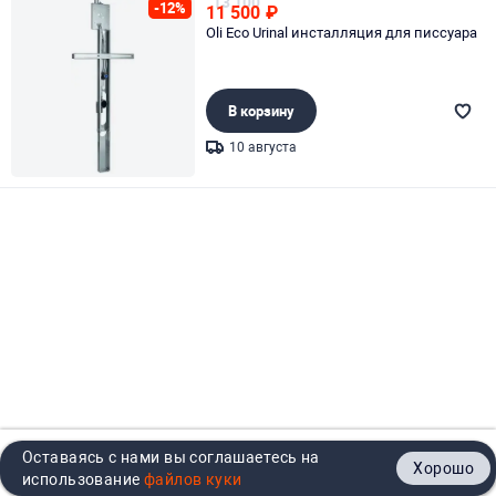
13 100
-12%
11 500
₽
Oli Eco Urinal инсталляция для писсуара
В корзину
10 августа
Page 1 of 1
Оставаясь с нами вы соглашаетесь на
Хорошо
Главная
Каталог
Кабинет
Корзина
Контакты
использование