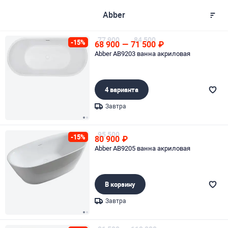
Abber
77 900
84 500
-15%
68 900
—
71 500
₽
Abber AB9203 ванна акриловая
4 варианта
Завтра
Page 1 of 2
95 500
-15%
80 900
₽
Abber AB9205 ванна акриловая
В корзину
Завтра
Page 1 of 2