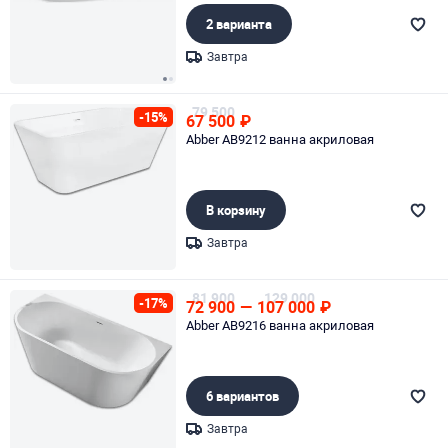
2 варианта
Завтра
Page 1 of 2
79 500
-15%
67 500
₽
Abber AB9212 ванна акриловая
В корзину
Завтра
Page 1 of 1
81 900
129 000
-17%
72 900
—
107 000
₽
Abber AB9216 ванна акриловая
6 вариантов
Завтра