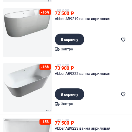
Page 1 of 2
85 900
-16%
72 500
₽
Abber AB9219 ванна акриловая
В корзину
Завтра
Page 1 of 1
87 500
-16%
73 900
₽
Abber AB9222 ванна акриловая
В корзину
Завтра
Page 1 of 3
91 500
-15%
77 500
₽
Abber AB9223 ванна акриловая