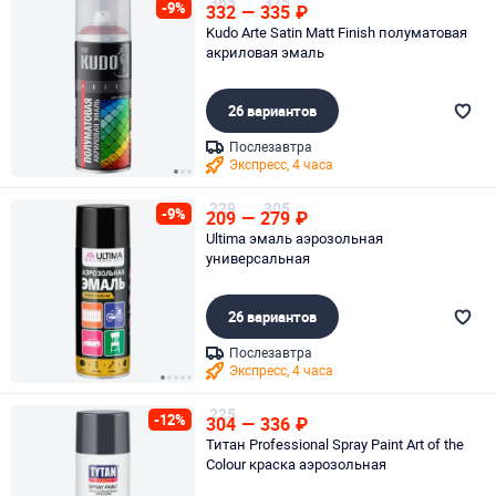
365
375
-9%
332
—
335
₽
Kudo Arte Satin Matt Finish полуматовая
акриловая эмаль
26 вариантов
Послезавтра
Экспресс, 4 часа
Page 1 of 3
229
305
-9%
209
—
279
₽
Ultima эмаль аэрозольная
универсальная
26 вариантов
Послезавтра
Экспресс, 4 часа
Page 1 of 5
225
-12%
304
—
336
₽
Титан Professional Spray Paint Art of the
Colour краска аэрозольная