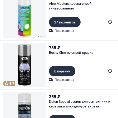
Abro Masters краска-спрей
универсальная
27 вариантов
Послезавтра
Page 1 of 5
735
₽
Bosny Chrome спрей-краска
В корзину
Послезавтра
3.7
Page 1 of 1
355
₽
Deton Special эмаль для сантехники и
керамики алкидно-уретановая