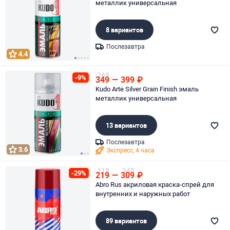
металлик универсальная
8 вариантов
Послезавтра
4.4
Page 1 of 5
269
-9%
349
—
399
₽
Kudo Arte Silver Grain Finish эмаль
металлик универсальная
13 вариантов
Послезавтра
3.6
Экспресс, 4 часа
Page 1 of 3
119
345
-29%
219
—
309
₽
Abro Rus акриловая краска-спрей для
внутренних и наружных работ
89 вариантов