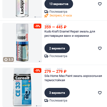
13 вариантов
Послезавтра
Экспресс, 4 часа
Page 1 of 5
392
489
-9%
359
—
445
₽
Kudo Kraft Enamel Repair эмаль для
реставрации ванн и керамики
2 варианта
Послезавтра
3.3
Page 1 of 2
305
305
-9%
279
—
279
₽
Sila Home Max Paint эмаль аэрозольная
термостойкая
3 варианта
Послезавтра