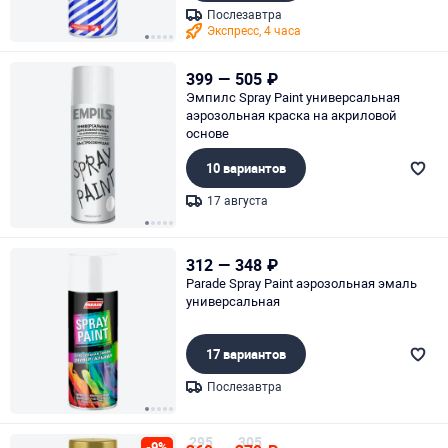
Послезавтра
Экспресс, 4 часа
Page 1 of 5
399
—
505
₽
Эмпилс Spray Paint универсальная
аэрозольная краска на акриловой
основе
10 вариантов
17 августа
Page 1 of 5
312
—
348
₽
Parade Spray Paint аэрозольная эмаль
универсальная
17 вариантов
Послезавтра
Page 1 of 5
295
305
-9%