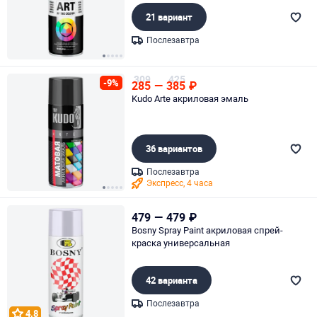
21 вариант
Послезавтра
Page 1 of 5
309
425
-9%
285
—
385
₽
Kudo Arte акриловая эмаль
36 вариантов
Послезавтра
Экспресс, 4 часа
Page 1 of 5
479
—
479
₽
Bosny Spray Paint акриловая спрей-
краска универсальная
42 варианта
Послезавтра
4.8