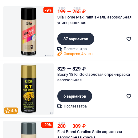
Page 1 of 4
359
295
-9%
199
—
265
₽
Sila Home Max Paint эмаль аэрозольная
универсальная
37 вариантов
Послезавтра
Экспресс, 4 часа
Page 1 of 5
829
—
829
₽
Bosny 18 KT.Gold золотая спрей-краска
аэрозольная
6 вариантов
Послезавтра
4.6
Page 1 of 2
191
-29%
280
—
309
₽
East Brand Coralino Satin акриловая
аэрозольная краска