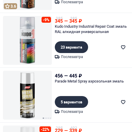
Послезавтра
3.6
Page 1 of 1
385
385
-9%
345
—
345
₽
Kudo Industry Industrial Repair Coat эмаль
RAL алкидная универсальная
23 варианта
Послезавтра
Page 1 of 1
456
—
445
₽
Parade Metal Spray аэрозольная эмаль
5 вариантов
Послезавтра
Page 1 of 5
295
402
-22%
229
—
339
₽