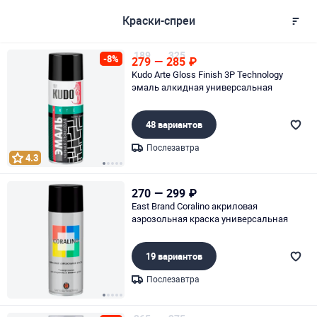
Краски-спреи
189
325
-8%
279
—
285
₽
Kudo Arte Gloss Finish 3P Technology
эмаль алкидная универсальная
48 вариантов
Послезавтра
4.3
Page 1 of 5
270
—
299
₽
East Brand Coralino акриловая
аэрозольная краска универсальная
19 вариантов
Послезавтра
Page 1 of 5