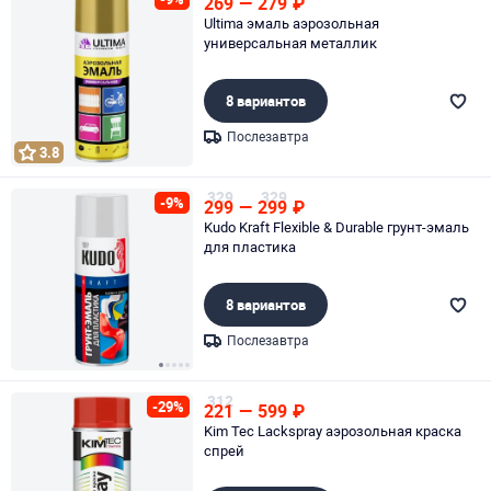
269
—
279
₽
Ultima эмаль аэрозольная
универсальная металлик
8 вариантов
Послезавтра
3.8
Page 1 of 1
329
329
-9%
299
—
299
₽
Kudo Kraft Flexible & Durable грунт-эмаль
для пластика
8 вариантов
Послезавтра
Page 1 of 5
312
-29%
221
—
599
₽
Kim Tec Lackspray аэрозольная краска
спрей