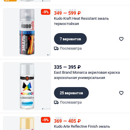
Page 1 of 5
389
669
-9%
349
—
599
₽
Kudo Kraft Heat Resistant эмаль
термостойкая
7 вариантов
Послезавтра
Page 1 of 2
335
—
395
₽
East Brand Monarca акриловая краска
аэрозольная универсальная
25 вариантов
Послезавтра
Page 1 of 5
385
442
-9%
369
—
405
₽
Kudo Arte Reflective Finish эмаль