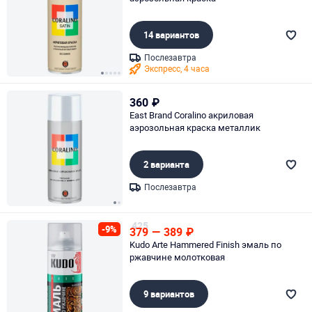
14 вариантов
Послезавтра
Экспресс, 4 часа
Page 1 of 5
360
₽
East Brand Coralino акриловая
аэрозольная краска металлик
2 варианта
Послезавтра
Page 1 of 2
425
-9%
379
—
389
₽
Kudo Arte Hammered Finish эмаль по
ржавчине молотковая
9 вариантов