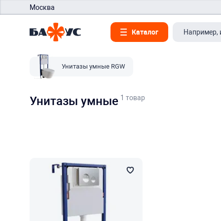
Москва
Каталог
Унитазы умные RGW
1 товар
Унитазы умные