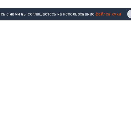
сь с нами вы соглашаетесь на использование
Реквизиты
Договор публичной оферты
Продажа юрлицам
Согласие на обработку
персональных данных
Возврат
Политика обработки
Вакансии
персональных данных
Все бренды
Войти
Все категории
Авторизуйтесь для показа
персональных цен, личного
кабинета и истории заказов