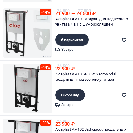
Page 1 of 2
24 500
27 500
-14%
21 900
—
24 500
₽
Alcaplast AM101 модуль для подвесного
унитаза 4 в 1 с шумоизоляцией
6 вариантов
Завтра
Page 1 of 5
26 500
-14%
22 900
₽
Alcaplast AM101/850W Sadroмodul
модуль для подвесного унитаза
В корзину
Завтра
Page 1 of 1
26 900
-11%
23 900
₽
Alcaplast AM102 Jadroмodul модуль для