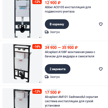
14 700
-12%
12 900
₽
Abber AC0105 инсталляция для
подвесного унитаза
В корзину
Завтра
Page 1 of 2
40 900
42 900
-16%
34 900
—
35 900
₽
Alcaplast A108F монтажная рама с
бачком для видуара и смесителя
2 варианта
Завтра
Page 1 of 2
19 900
-12%
17 500
₽
Alcaplast AM101 Sadroмodul скрытая
система инсталляции для сухой
установки