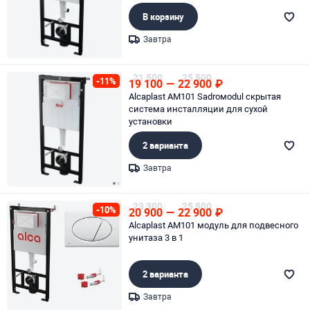
В корзину
Завтра
Page 1 of 1
21 500
25 500
-11%
19 100
—
22 900
₽
Alcaplast AM101 Sadroмodul скрытая
система инсталляции для сухой
установки
2 варианта
Завтра
Page 1 of 2
23 300
25 500
-10%
20 900
—
22 900
₽
Alcaplast AM101 модуль для подвесного
унитаза 3 в 1
2 варианта
Завтра