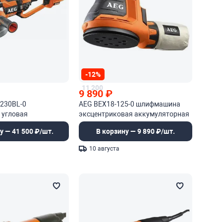
-12%
11 200
9 890
₽
-230BL-0
AEG BEX18-125-0 шлифмашина
угловая
эксцентриковая аккумуляторная
у — 41 500 ₽/шт.
В корзину — 9 890 ₽/шт.
10 августа