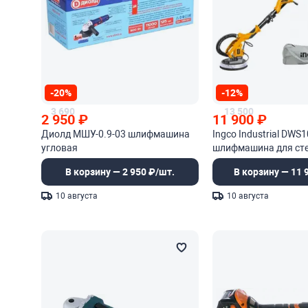
-20%
-12%
3 690
13 500
2 950
₽
11 900
₽
Диолд МШУ-0.9-03 шлифмашина
Ingco Industrial DWS
угловая
шлифмашина для ст
В корзину — 2 950 ₽/шт.
В корзину — 11 
10 августа
10 августа