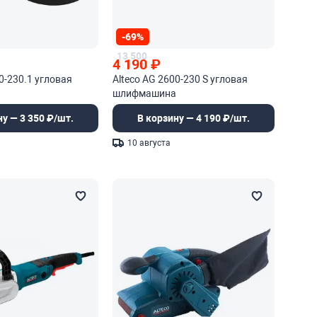
-69%
13 500
4 190
₽
0-230.1 угловая
Alteco AG 2600-230 S угловая
а
шлифмашина
ну — 3 350 ₽/шт.
В корзину — 4 190 ₽/шт.
10 августа