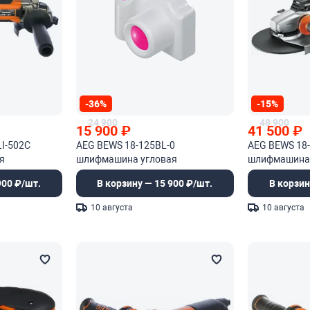
-36%
-15%
24 900
48 900
15 900
₽
41 500
₽
I-502C
AEG BEWS 18-125BL-0
AEG BEWS 18
я
шлифмашина угловая
шлифмашина 
бесщеточная
бесщеточная
900 ₽/шт.
В корзину — 15 900 ₽/шт.
В корзин
10 августа
10 августа