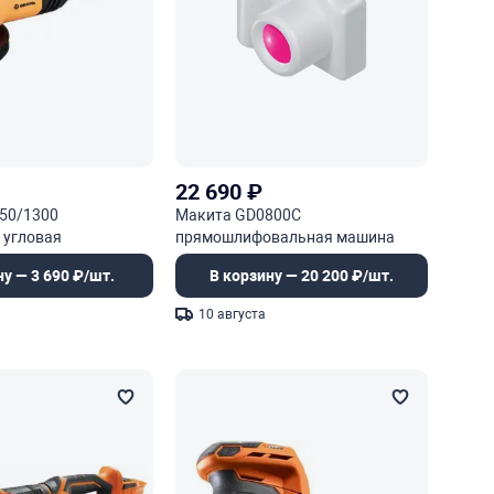
22 690
₽
50/1300
Макита GD0800C
угловая
прямошлифовальная машина
ну — 3 690 ₽/шт.
В корзину — 20 200 ₽/шт.
10 августа