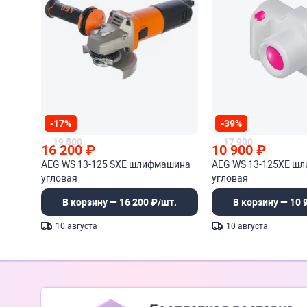
-17%
-39%
19 500
17 900
16 200
₽
10 900
₽
AEG WS 13-125 SXE шлифмашина
AEG WS 13-125XE ш
угловая
угловая
В корзину — 16 200 ₽/шт.
В корзину — 10 
10 августа
10 августа