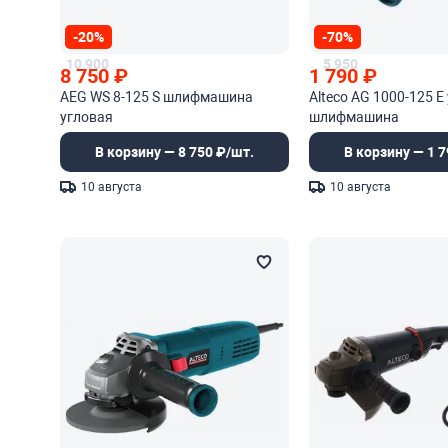
-20%
-70%
10 900
5 950
8 750
₽
1 790
₽
AEG WS 8-125 S шлифмашина
Alteco AG 1000-125 E
угловая
шлифмашина
В корзину — 8 750 ₽/шт.
В корзину — 1 7
10 августа
10 августа