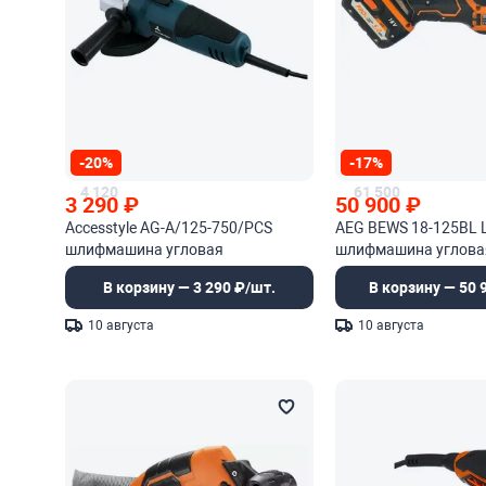
-20%
-17%
4 120
61 500
3 290
₽
50 900
₽
Accesstyle AG-A/125-750/PCS
AEG BEWS 18-125BL L
шлифмашина угловая
шлифмашина углова
бесщеточная
В корзину — 3 290 ₽/шт.
В корзину — 50 
10 августа
10 августа