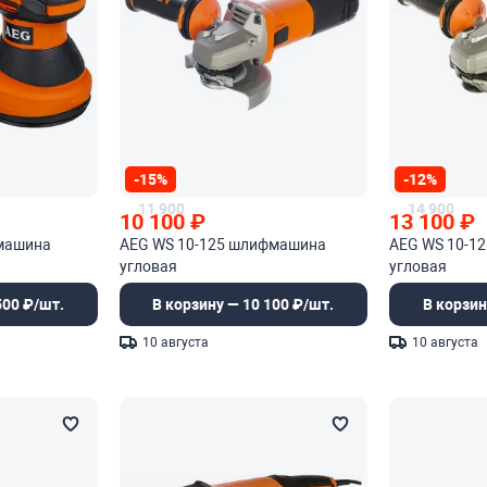
-15%
-12%
11 900
14 900
10 100
₽
13 100
₽
фмашина
AEG WS 10-125 шлифмашина
AEG WS 10-1
угловая
угловая
500 ₽/шт.
В корзину — 10 100 ₽/шт.
В корзин
10 августа
10 августа