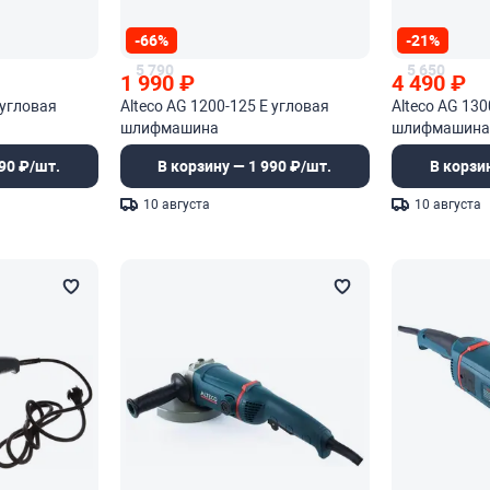
-66%
-21%
5 790
5 650
1 990
₽
4 490
₽
 угловая
Alteco AG 1200-125 E угловая
Alteco AG 13
шлифмашина
шлифмашин
90 ₽/шт.
В корзину — 1 990 ₽/шт.
В корзи
10 августа
10 августа