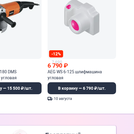
-12%
7 690
6 790
₽
-180 DMS
AEG WS 6-125 шлифмашина
угловая
угловая
у — 15 500 ₽/шт.
В корзину — 6 790 ₽/шт.
10 августа