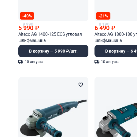
-40%
-21%
9 990
8 190
5 990
₽
6 490
₽
Alteco AG 1400-125 ECS угловая
Alteco AG 1800-180 у
шлифмашина
шлифмашина
В корзину — 5 990 ₽/шт.
В корзину — 6 4
10 августа
10 августа