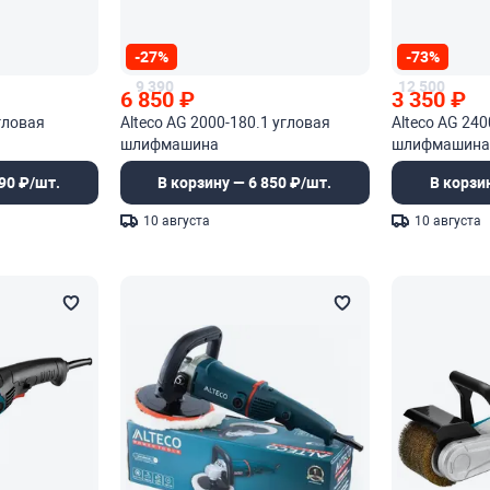
-27%
-73%
9 390
12 500
6 850
₽
3 350
₽
гловая
Alteco AG 2000-180.1 угловая
Alteco AG 240
шлифмашина
шлифмашин
90 ₽/шт.
В корзину — 6 850 ₽/шт.
В корзи
10 августа
10 августа