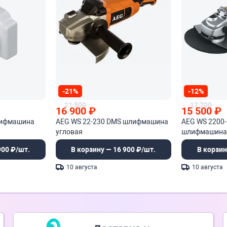
-21%
-12%
21 500
17 700
16 900
₽
15 500
₽
лифмашина
AEG WS 22-230 DMS шлифмашина
AEG WS 2200
угловая
шлифмашина 
900 ₽/шт.
В корзину — 16 900 ₽/шт.
В корзин
10 августа
10 августа