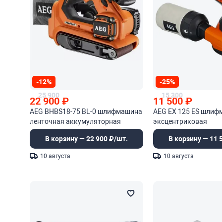
-12%
-25%
25 900
15 300
22 900
₽
11 500
₽
AEG BHBS18-75 BL-0 шлифмашина
AEG EX 125 ES шли
ленточная аккумуляторная
эксцентриковая
В корзину — 22 900 ₽/шт.
В корзину — 11 
10 августа
10 августа