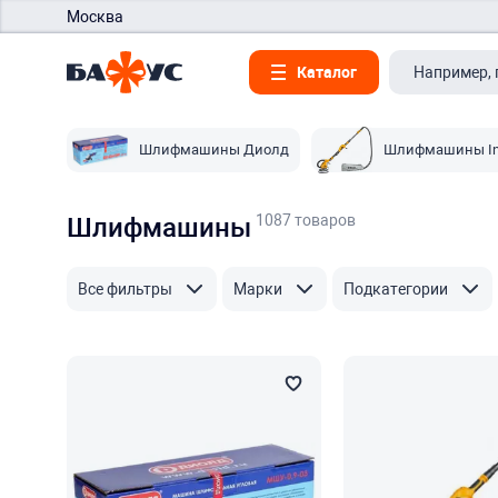
Москва
Каталог
Шлифмашины Диолд
Шлифмашины In
1087 товаров
Шлифмашины
Все фильтры
Марки
Подкатегории