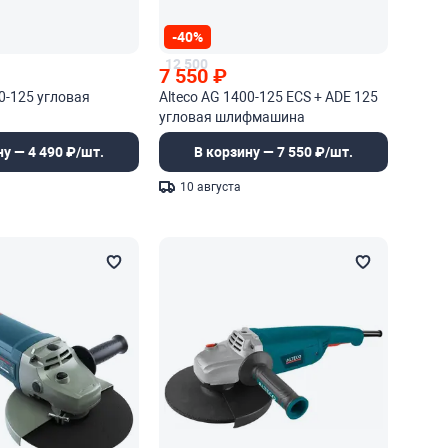
-40%
12 500
7 550
₽
00-125 угловая
Alteco AG 1400-125 ECS + ADE 125
а
угловая шлифмашина
ну — 4 490 ₽/шт.
В корзину — 7 550 ₽/шт.
10 августа