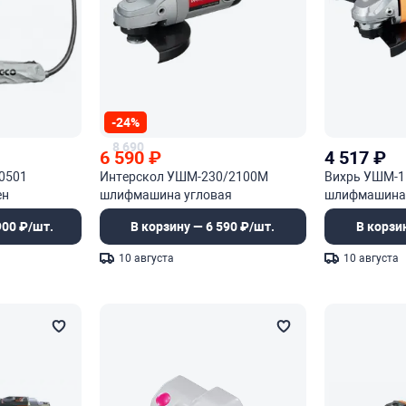
-24%
8 690
6 590
₽
4 517
₽
10501
Интерскол УШМ-230/2100М
Вихрь УШМ-1
ен
шлифмашина угловая
шлифмашина 
900 ₽/шт.
В корзину — 6 590 ₽/шт.
В корзи
10 августа
10 августа