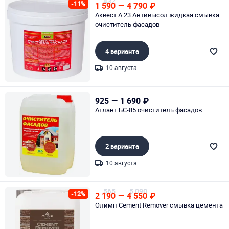
432
-11%
1 590
—
4 790
₽
Аквест А 23 Антивысол жидкая смывка
очиститель фасадов
4 варианта
10 августа
Page 1 of 1
925
—
1 690
₽
Атлант БС-85 очиститель фасадов
2 варианта
10 августа
Page 1 of 1
565
5 090
-12%
2 190
—
4 550
₽
Олимп Cement Remover смывка цемента