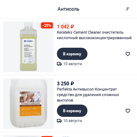
Антисоль
1 390
-25%
1 042
₽
Kerateks Cement Cleaner очиститель
кислотный высококонцентрированный
В корзину
10 августа
Page 1 of 1
3 250
₽
Perfekta Антивысол Концентрат
средство для удаления сложных
высолов
В корзину
10 августа
Page 1 of 1