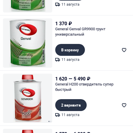
11 августа
Page 1 of 1
1 370
₽
General Genval GR9900 грунт
универсальный
В корзину
11 августа
Page 1 of 1
1 620
—
5 490
₽
General H200 отвердитель супер
быстрый
2 варианта
11 августа
Page 1 of 2