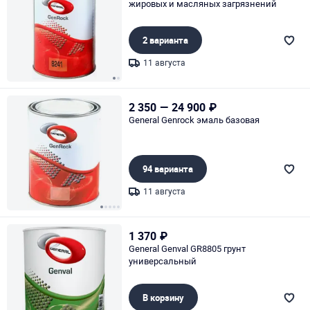
жировых и масляных загрязнений
2 варианта
11 августа
Page 1 of 2
2 350
—
24 900
₽
General Genrock эмаль базовая
94 варианта
11 августа
Page 1 of 5
1 370
₽
General Genval GR8805 грунт
универсальный
В корзину