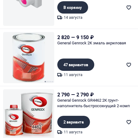
В корзину
14 августа
Page 1 of 1
2 820
—
9 150
₽
General Genrock 2K эмаль акриловая
47 вариантов
11 августа
Page 1 of 5
2 790
—
2 790
₽
General Genrock GR4462 2К грунт-
наполнитель быстросохнущий 2-комп
2 варианта
11 августа