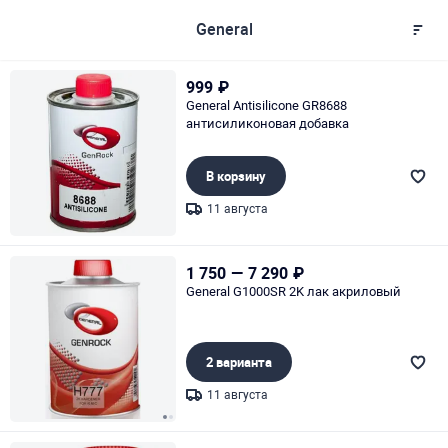
General
999
₽
General Antisilicone GR8688
антисиликоновая добавка
В корзину
11 августа
Page 1 of 1
1 750
—
7 290
₽
General G1000SR 2K лак акриловый
2 варианта
11 августа
Page 1 of 2