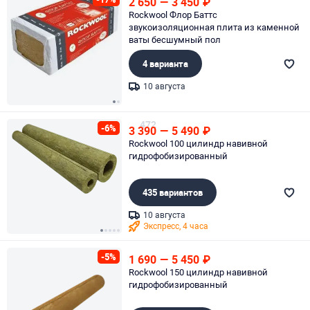
2 650
—
3 450
₽
Rockwool Флор Баттс
звукоизоляционная плита из каменной
ваты бесшумный пол
4 варианта
10 августа
Page 1 of 2
472
-6%
3 390
—
5 490
₽
Rockwool 100 цилиндр навивной
гидрофобизированный
435 вариантов
10 августа
Экспресс, 4 часа
Page 1 of 5
-5%
1 690
—
5 450
₽
Rockwool 150 цилиндр навивной
гидрофобизированный