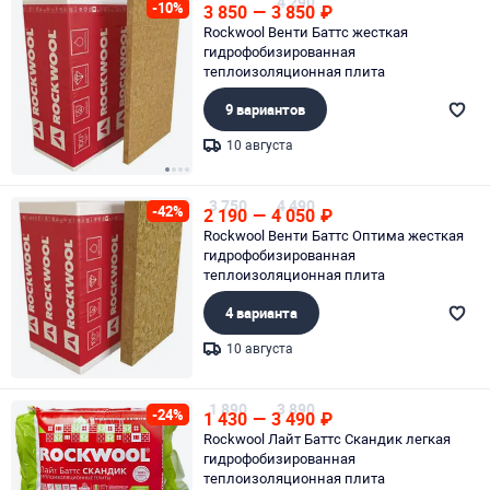
4 290
-10%
3 850
—
3 850
₽
Rockwool Венти Баттс жесткая
гидрофобизированная
теплоизоляционная плита
9 вариантов
10 августа
Page 1 of 4
3 750
4 490
-42%
2 190
—
4 050
₽
Rockwool Венти Баттс Оптима жесткая
гидрофобизированная
теплоизоляционная плита
4 варианта
10 августа
Page 1 of 1
1 890
3 890
-24%
1 430
—
3 490
₽
Rockwool Лайт Баттс Скандик легкая
гидрофобизированная
теплоизоляционная плита