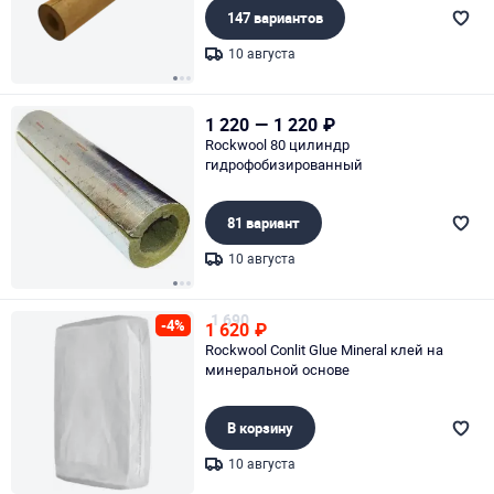
147 вариантов
10 августа
Page 1 of 3
1 220
—
1 220
₽
Rockwool 80 цилиндр
гидрофобизированный
81 вариант
10 августа
Page 1 of 3
1 690
-4%
1 620
₽
Rockwool Conlit Glue Mineral клей на
минеральной основе
В корзину
10 августа