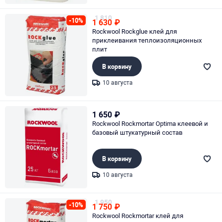
Page 1 of 1
1 810
-10%
1 630
₽
Rockwool Rockglue клей для
приклеивания теплоизоляционных
плит
В корзину
10 августа
Page 1 of 1
1 650
₽
Rockwool Rockmortar Optima клеевой и
базовый штукатурный состав
В корзину
10 августа
Page 1 of 1
1 950
-10%
1 750
₽
Rockwool Rockmortar клей для