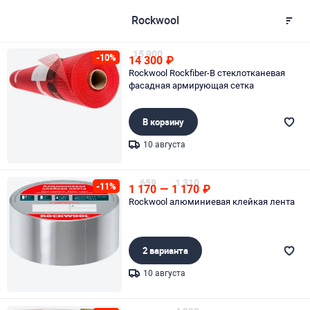
Rockwool
15 900
-10%
14 300
₽
Rockwool Rockfiber-B стеклотканевая
фасадная армирующая сетка
В корзину
10 августа
Page 1 of 1
659
1 310
-11%
1 170
—
1 170
₽
Rockwool алюминиевая клейкая лента
2 варианта
10 августа
Page 1 of 1