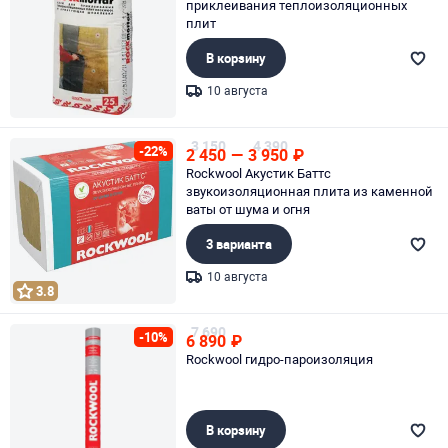
приклеивания теплоизоляционных
плит
В корзину
10 августа
Page 1 of 1
3 150
4 390
-22%
2 450
—
3 950
₽
Rockwool Акустик Баттс
звукоизоляционная плита из каменной
ваты от шума и огня
3 варианта
10 августа
3.8
Page 1 of 1
7 690
-10%
6 890
₽
Rockwool гидро-пароизоляция
В корзину