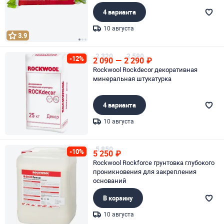
4 варианта
10 августа
3.9
Page 1 of 3
2 320
2 590
-12%
2 090
—
2 290
₽
Rockwool Rockdecor декоративная
минеральная штукатурка
4 варианта
10 августа
Page 1 of 1
5 850
-10%
5 250
₽
Rockwool Rockforce грунтовка глубокого
проникновения для закрепления
оснований
В корзину
10 августа