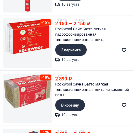
10 августа
Page 1 of 1
2 520
2 520
-15%
2 150
—
2 150
₽
Rockwool Лайт Баттс легкая
гидрофобизированная
теплоизоляционная плита
2 варианта
10 августа
Page 1 of 1
3 590
-19%
2 890
₽
Rockwool Сауна Баттс мягкая
теплоизоляционная плита из каменной
ваты
В корзину
10 августа
Page 1 of 1
3 190
3 850
-17%