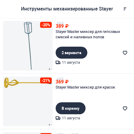
Инструменты механизированные Stayer
489
-20%
389
₽
Stayer Master миксер для гипсовых
смесей и наливных полов
2 варианта
11 августа
Page 1 of 2
465
-21%
369
₽
Stayer Master миксер для красок
В корзину
11 августа
Page 1 of 2