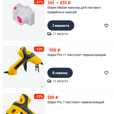
439
549
-21%
345
—
435
₽
Stayer Master миксер для песчано-
гравийных смесей
2 варианта
11 августа
Page 1 of 1
1 090
-12%
959
₽
Stayer Pro 11 пистолет термоклеящий
В корзину
13 августа
Page 1 of 2
675
-13%
589
₽
Stayer Pro 7 пистолет термоклеящий