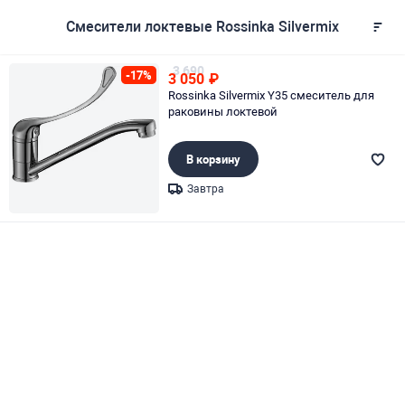
Смесители локтевые Rossinka Silvermix
3 690
-17%
3 050
₽
Rossinka Silvermix Y35 смеситель для
раковины локтевой
В корзину
Завтра
Page 1 of 1