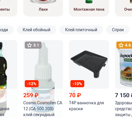
озди
Клей обойный
Клей плиточный
Спреи
3.1
4.6
-12%
-10%
295
78
259
₽
70
₽
7 150
Cosmo Cosmofen CA
T4P ванночка для
Здоровы
одная
12 (CA-500.200)
краски
средство
ая
клей секундный
защиты 