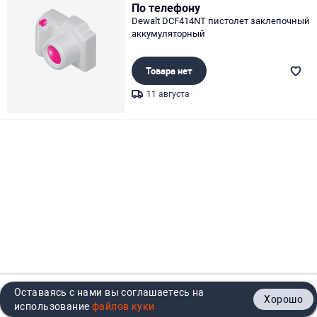
По телефону
Dewalt DCF414NT пистолет заклепочный
аккумуляторный
Товара нет
11 августа
Page 1 of 1
Оставаясь с нами вы соглашаетесь на
Хорошо
Главная
Каталог
Кабинет
Корзина
Контакты
использование