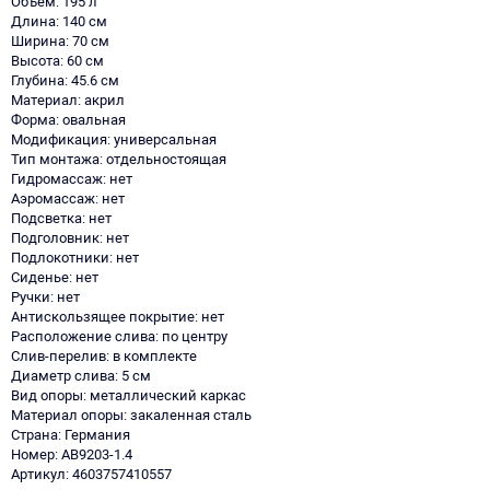
Объем: 195 л
Длина: 140 см
Ширина: 70 см
Высота: 60 см
Глубина: 45.6 см
Материал: акрил
Форма: овальная
Модификация: универсальная
Тип монтажа: отдельностоящая
Гидромассаж: нет
Аэромассаж: нет
Подсветка: нет
Подголовник: нет
Подлокотники: нет
Сиденье: нет
Ручки: нет
Антискользящее покрытие: нет
Расположение слива: по центру
Слив-перелив: в комплекте
Диаметр слива: 5 см
Вид опоры: металлический каркас
Материал опоры: закаленная сталь
Страна: Германия
Номер: AB9203-1.4
Артикул: 4603757410557