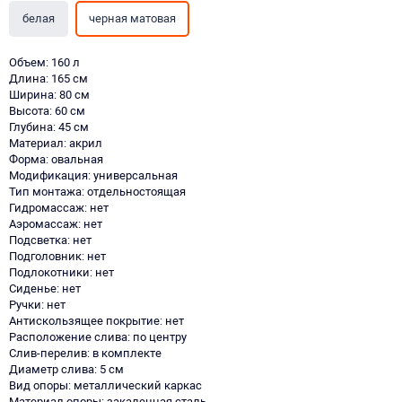
белая
черная матовая
Объем: 160 л
Длина: 165 см
Ширина: 80 см
Высота: 60 см
Глубина: 45 см
Материал: акрил
Форма: овальная
Модификация: универсальная
Тип монтажа: отдельностоящая
Гидромассаж: нет
Аэромассаж: нет
Подсветка: нет
Подголовник: нет
Подлокотники: нет
Сиденье: нет
Ручки: нет
Антискользящее покрытие: нет
Расположение слива: по центру
Слив-перелив: в комплекте
Диаметр слива: 5 см
Вид опоры: металлический каркас
Материал опоры: закаленная сталь