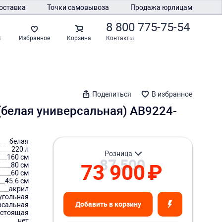
оставка
Точки самовывоза
Продажа юрлицам
8 800 775-75-54
Контакты
т
Избранное
Корзина
Поделиться
В избранное
(белая универсальная) AB9224-
белая
220 л
розница
160 см
87 500
73 900
₽
80 см
60 см
45.6 см
акрил
угольная
Добавить в корзину
рсальная
остоящая
нет