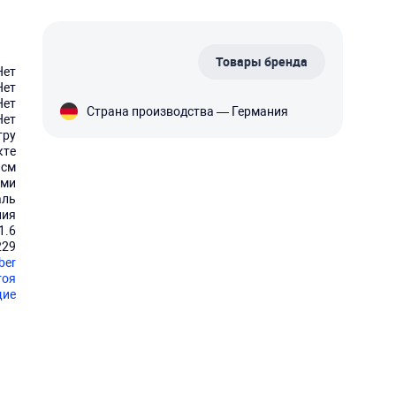
Товары бренда
Нет
Нет
Нет
Страна производства — Германия
Нет
тру
кте
 см
ами
аль
ния
1.6
229
ber
тоя
ие