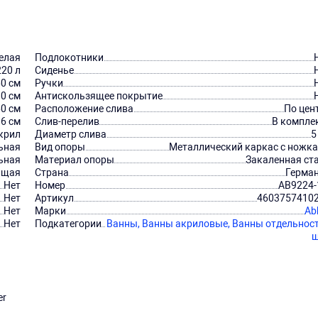
елая
Подлокотники
220 л
Сиденье
0 см
Ручки
80 см
Антискользящее покрытие
60 см
Расположение слива
По цен
.6 см
Слив-перелив
В компле
крил
Диаметр слива
5
ьная
Вид опоры
Металлический каркас с ножк
ьная
Материал опоры
Закаленная ст
ящая
Страна
Герма
Нет
Номер
AB9224-
Нет
Артикул
4603757410
Нет
Марки
Ab
Нет
Подкатегории
Ванны,
Ванны акриловые,
Ванны отдельнос
щ
er