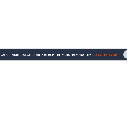
сь с нами вы соглашаетесь на использование
Реквизиты
Договор публичной оферты
Продажа юрлицам
Согласие на обработку
персональных данных
Возврат
Политика обработки
Вакансии
персональных данных
Все бренды