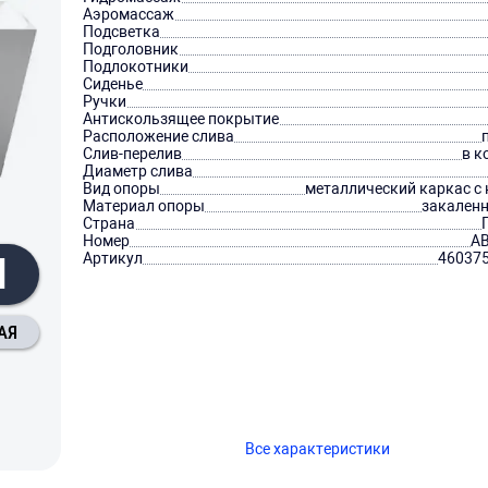
Аэромассаж
Подсветка
Подголовник
Подлокотники
Сиденье
Ручки
Антискользящее покрытие
Расположение слива
Слив-перелив
в к
Диаметр слива
Вид опоры
металлический каркас с
Материал опоры
закаленн
Страна
Номер
AB
Я
Артикул
46037
АЯ
Все характеристики