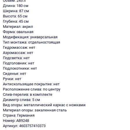
Объем: 245 л
Длина: 180 см
Ширина: 87 см
Высота: 65 см
Глубина: 45 см
Материал: акрил
Форма: овальная
Модификация: универсальная
Тип монтажа: отдельностоящая
Гидромассаж: нет
Аэромассаж: нет
Подсветка: нет
Подголовник: нет
Подлокотники: нет
Сиденье: нет
Ручки: нет
Антискользящее покрытие: нет
Расположение слива: по центру
Слив-перелив: в комплекте
Диаметр слива: 5 см
Вид опоры: металлический каркас с ножками
Материал опоры: закаленная сталь
Страна: Германия
Номер: AB9248
Артикул: 4603757410373