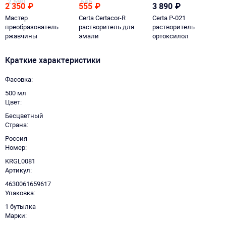
2 590
645
2 350
₽
555
₽
3 890
₽
Мастер
Certa Certacor-R
Certa Р-021
преобразователь
растворитель для
растворитель
ржавчины
эмали
ортоксилол
Краткие характеристики
Фасовка
500 мл
Цвет
Бесцветный
Страна
Россия
Номер
KRGL0081
Артикул
4630061659617
Упаковка
1 бутылка
Марки