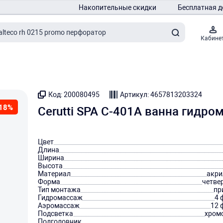
Накопительные скидки
Бесплатная д
Кабине
Код: 200080495
Артикул: 4657813203324
18%
Cerutti SPA C-401A ванна гидро
Цвет
Длина
Ширина
Высота
Материал
акри
Форма
четве
Тип монтажа
пр
Гидромассаж
4 
Аэромассаж
12 
Подсветка
хром
Подголовник