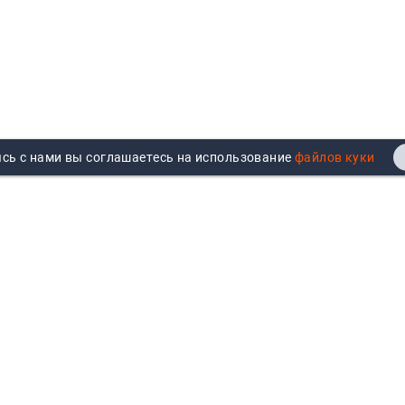
сь с нами вы соглашаетесь на использование
Реквизиты
Договор публичной оферты
Продажа юрлицам
Согласие на обработку
персональных данных
Возврат
Политика обработки
Вакансии
персональных данных
Все бренды
Войти
Все категории