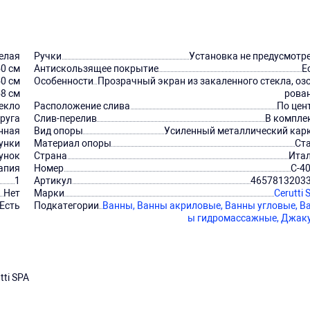
елая
Ручки
Установка не предусмотр
0 см
Антискользящее покрытие
Е
0 см
Особенности
Прозрачный экран из закаленного стекла, оз
58 см
рова
текло
Расположение слива
По цен
руга
Слив-перелив
В компле
нная
Вид опоры
Усиленный металлический кар
унки
Материал опоры
Ст
унок
Страна
Ита
апия
Номер
C-4
1
Артикул
4657813203
Нет
Марки
Cerutti 
Есть
Подкатегории
Ванны,
Ванны акриловые,
Ванны угловые,
В
ы гидромассажные,
Джак
tti SPA