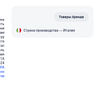
Товары бренда
ена
сть
они
Страна производства — Италия
ние
тру
кте
кас
аль
лия
01A
324
SPA
анн
узи