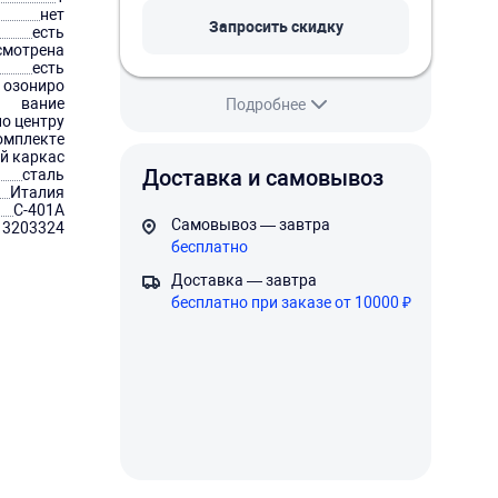
нет
Запросить скидку
есть
смотрена
есть
, озониро
вание
Подробнее
по центру
омплекте
й каркас
Доставка и самовывоз
сталь
Италия
C-401A
Самовывоз — завтра
13203324
бесплатно
Доставка — завтра
бесплатно при заказе от 10000 ₽