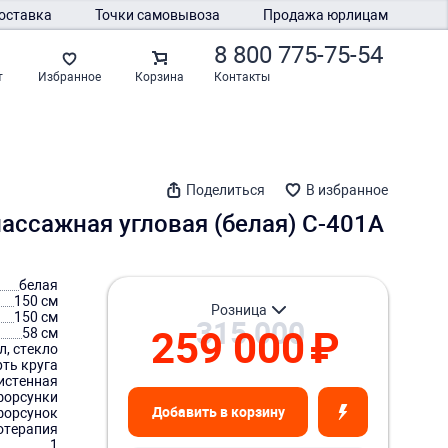
оставка
Точки самовывоза
Продажа юрлицам
8 800 775-75-54
Контакты
т
Избранное
Корзина
Поделиться
В избранное
массажная угловая (белая) C-401A
белая
150 см
розница
150 см
315 000
259 000
₽
58 см
л, стекло
рть круга
истенная
форсунки
Добавить в корзину
форсунок
отерапия
1