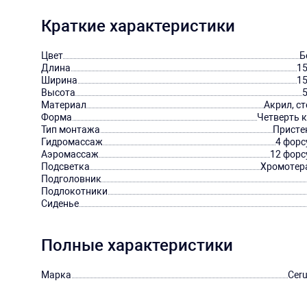
Краткие характеристики
Цвет
Б
Длина
15
Ширина
15
Высота
Материал
Акрил, с
Форма
Четверть к
Тип монтажа
Присте
Гидромассаж
4 форс
Аэромассаж
12 форс
Подсветка
Хромотер
Подголовник
Подлокотники
Сиденье
Полные характеристики
Марка
Ceru