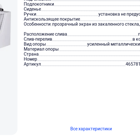
Подлокотники
Сиденье
Ручки
установка не преду
Антискользящее покрытие
Особенности
прозрачный экран из закаленного стекла
Расположение слива
Слив-перелив
в к
Вид опоры
усиленный металлически
Материал опоры
Страна
Номер
Артикул
46578
Все характеристики