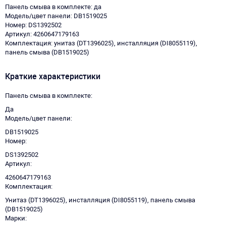
Панель смыва в комплекте: да
Модель/цвет панели: DB1519025
Номер: DS1392502
Артикул: 4260647179163
Комплектация: унитаз (DT1396025), инсталляция (DI8055119),
панель смыва (DB1519025)
Краткие характеристики
Панель смыва в комплекте
Да
Модель/цвет панели
DB1519025
Номер
DS1392502
Артикул
4260647179163
Комплектация
Унитаз (DT1396025), инсталляция (DI8055119), панель смыва
(DB1519025)
Марки