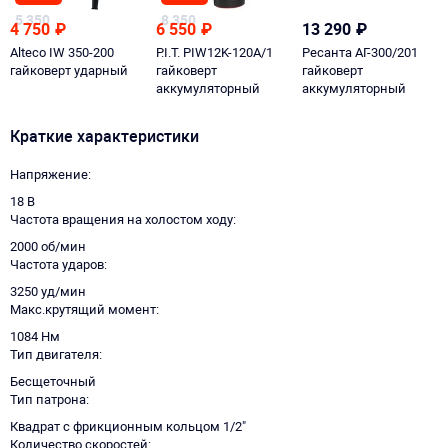
5 350
8 350
4 750
₽
6 550
₽
13 290
₽
Alteco IW 350-200
P.I.T. PIW12K-120A/1
Ресанта АГ-300/201
гайковерт ударный
гайковерт
гайковерт
аккумуляторный
аккумуляторный
бесщеточный
Краткие характеристики
Напряжение
18 В
Частота вращения на холостом ходу
2000 об/мин
Частота ударов
3250 уд/мин
Макс.крутящий момент
1084 Нм
Тип двигателя
Бесщеточный
Тип патрона
Квадрат с фрикционным кольцом 1/2"
Количество скоростей