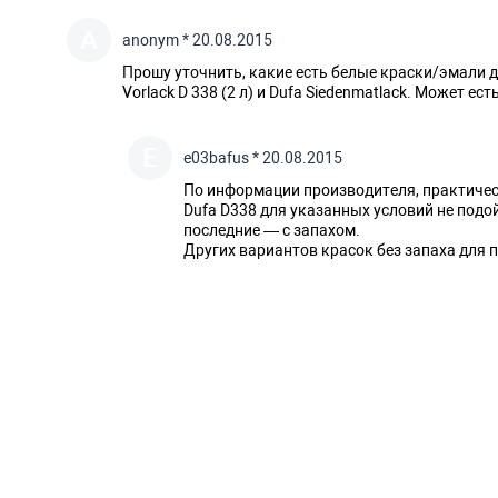
A
anonym * 20.08.2015
Прошу уточнить, какие есть белые краски/эмали для
Vorlack D 338 (2 л) и Dufa Siedenmatlack. Может ест
E
e03bafus * 20.08.2015
По информации производителя, практичес
Dufa D338 для указанных условий не подо
последние — с запахом.
Других вариантов красок без запаха для 