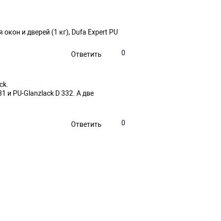
кон и дверей (1 кг), Dufa Expert PU
0
Ответить
ck
.
31
и
PU-Glanzlack D 332
. А две
0
Ответить