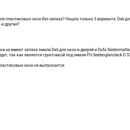
 пластиковых окон без запаха? Нашла только 3 варианта: Dali для о
ь и другие?
ки не имеют запаха эмали
Dali для окон и дверей
и
Dufa Siedenmatla
йдет, так как является грунтовкой под эмали
PU-Seidenglanzlack D 3
пластиковых окон не выпускается.