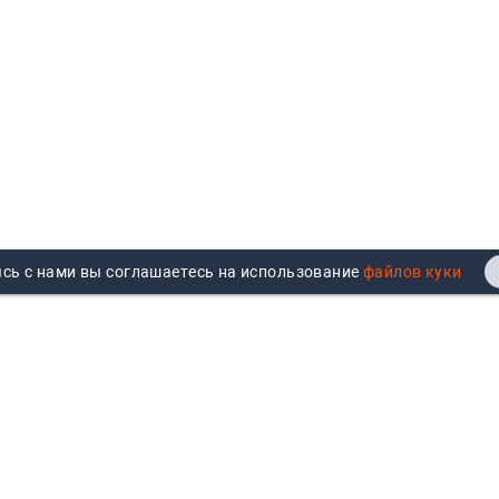
сь с нами вы соглашаетесь на использование
Реквизиты
Договор публичной оферты
Продажа юрлицам
Согласие на обработку
персональных данных
Возврат
Политика обработки