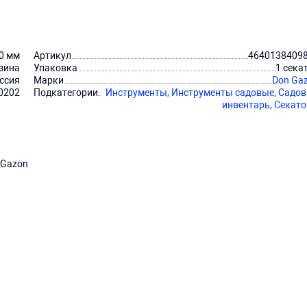
0 мм
Артикул
4640138409
зина
Упаковка
1 сека
ссия
Марки
Don Ga
0202
Подкатегории
Инструменты,
Инструменты садовые,
Садо
инвентарь,
Секат
 Gazon