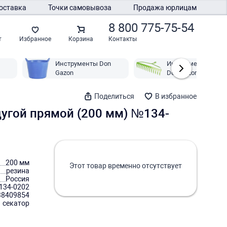
оставка
Точки самовывоза
Продажа юрлицам
8 800 775-75-54
Контакты
т
Избранное
Корзина
Инструменты Don
Инструменты садо
Gazon
Don Gazon
Поделиться
В избранное
дугой прямой (200 мм) №134-
200 мм
Этот товар временно отсутствует
резина
Россия
134-0202
38409854
1 секатор