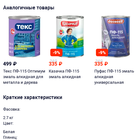
Аналогичные товары
-9%
-9%
369
369
499
₽
335
₽
335
₽
Текс ПФ-115 Оптимум
Казачка ПФ-115
Пуфас ПФ-115 эмаль
эмаль алкидная для
эмаль алкидная
алкидная
металла и дерева
универсальная
Краткие характеристики
Фасовка
2.7 кг
Цвет
Белая
Глянец