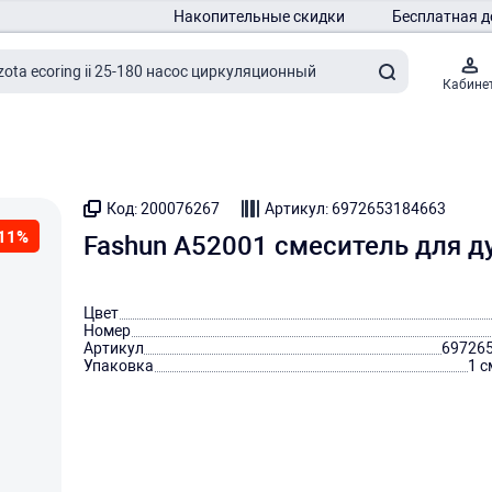
Накопительные скидки
Бесплатная д
Кабине
Код: 200076267
Артикул: 6972653184663
11%
Fashun A52001 смеситель для д
Цвет
Номер
Артикул
69726
Упаковка
1 с