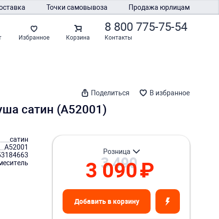
оставка
Точки самовывоза
Продажа юрлицам
8 800 775-75-54
Контакты
т
Избранное
Корзина
Поделиться
В избранное
уша сатин (A52001)
сатин
A52001
розница
53184663
3 490
3 090
₽
меситель
Добавить в корзину