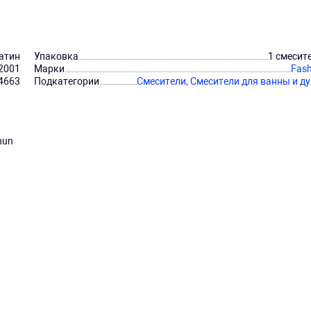
атин
Упаковка
1 смесит
2001
Марки
Fas
4663
Подкатегории
Смесители,
Смесители для ванны и д
hun