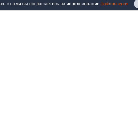
сь с нами вы соглашаетесь на использование
Реквизиты
Договор публичной оферты
Продажа юрлицам
Согласие на обработку
персональных данных
Возврат
Политика обработки
Вакансии
персональных данных
Все бренды
Войти
Все категории
Авторизуйтесь для показа
персональных цен, личного
кабинета и истории заказов
ывая и передавая свои данные на сайте bafus.ru вы принимаете ус