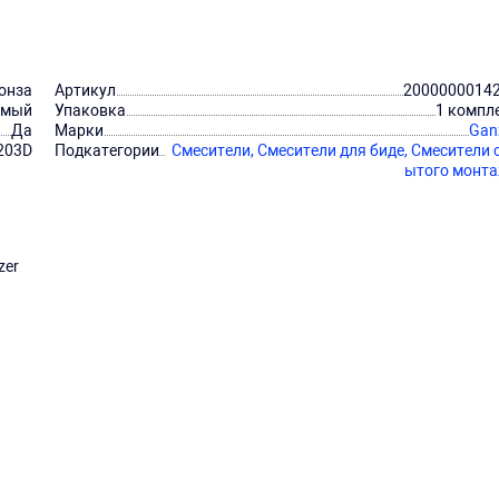
онза
Артикул
2000000014
емый
Упаковка
1 компл
Да
Марки
Gan
203D
Подкатегории
Смесители,
Смесители для биде,
Смесители 
ытого монт
zer