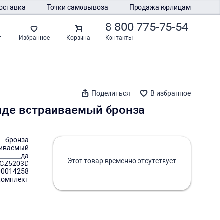
оставка
Точки самовывоза
Продажа юрлицам
8 800 775-75-54
Контакты
т
Избранное
Корзина
Поделиться
В избранное
иде встраиваемый бронза
бронза
аиваемый
да
Этот товар временно отсутствует
GZ5203D
00014258
комплект