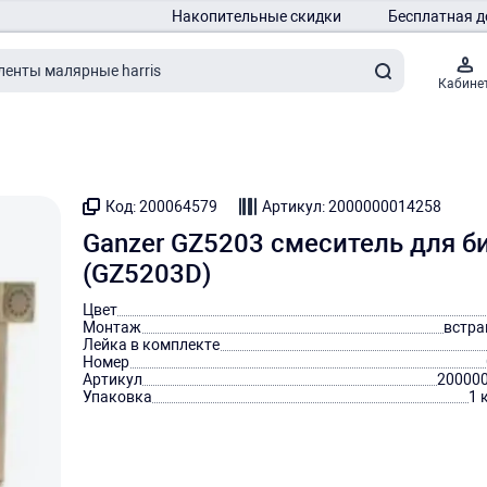
Накопительные скидки
Бесплатная д
Кабине
Код: 200064579
Артикул: 2000000014258
Ganzer GZ5203 смеситель для б
(GZ5203D)
Цвет
Монтаж
встр
Лейка в комплекте
Номер
Артикул
20000
Упаковка
1 