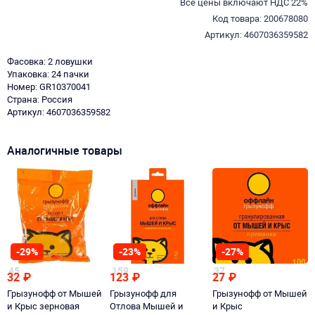
Все цены включают НДС 22%
Код товара: 200678080
Артикул: 4607036359582
Фасовка: 2 ловушки
Упаковка: 24 пачки
Номер: GR10370041
Страна: Россия
Артикул: 4607036359582
Аналогичные товары
-29%
-23%
-27%
45
159
37
32
₽
123
₽
27
₽
Грызунофф от Мышей
Грызунофф для
Грызунофф от Мышей
и Крыс зерновая
Отлова Мышей и
и Крыс