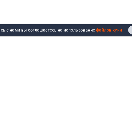
сь с нами вы соглашаетесь на использование
Реквизиты
Договор публичной оферты
Продажа юрлицам
Согласие на обработку
персональных данных
Возврат
Политика обработки
Вакансии
персональных данных
Все бренды
Войти
Все категории
Авторизуйтесь для показа
персональных цен, личного
кабинета и истории заказов