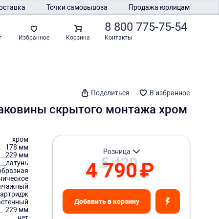
оставка
Точки самовывоза
Продажа юрлицам
8 800 775-75-54
Контакты
т
Избранное
Корзина
Поделиться
В избранное
раковины скрытого монтажа хром
хром
178 мм
розница
229 мм
5 420
4 790
₽
латунь
-образная
ническое
ычажный
картридж
Добавить в корзину
астенный
229 мм
нет