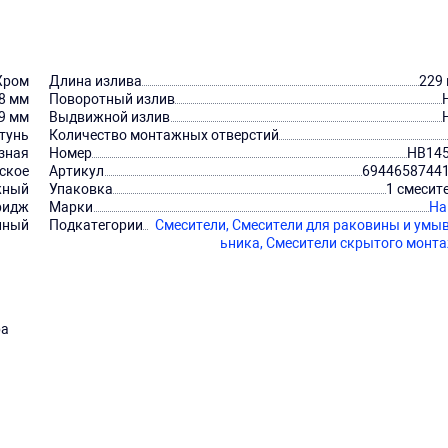
Хром
Длина излива
229
8 мм
Поворотный излив
9 мм
Выдвижной излив
тунь
Количество монтажных отверстий
азная
Номер
HB14
ское
Артикул
6944658744
жный
Упаковка
1 смесит
ридж
Марки
Ha
нный
Подкатегории
Смесители,
Смесители для раковины и умы
ьника,
Смесители скрытого монт
ba