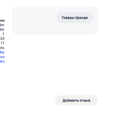
Товары бренда
 мм
Нет
Нет
1
553
111
ель
iba
вал
ажа
Добавить отзыв