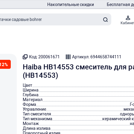
Накопительные скидки
Бесплатная д
Кабине
Код: 200061671
Артикул: 6944658744111
12%
Haiba HB14553 смеситель для 
(HB14553)
Цвет
Ширина
Глубина
Материал
Форма
Г
Управление
меха
Тип смесителя
однор
Тип механизма
керамический 
Монтаж
н
Длина излива
Поворотный излив