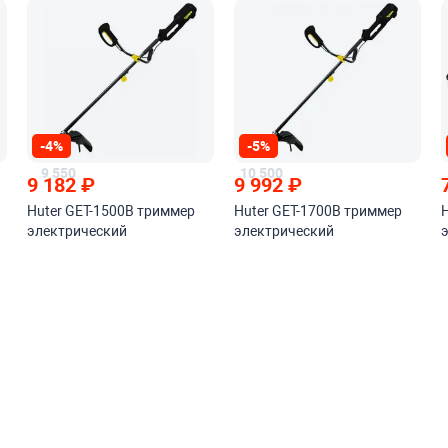
-4%
-5%
9 550
10 500
9 182
₽
9 992
₽
Huter GET-1500B триммер
Huter GET-1700B триммер
электрический
электрический