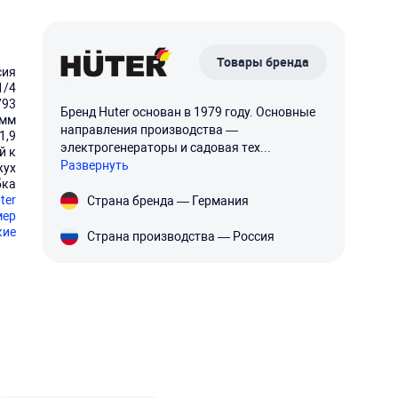
Товары бренда
сия
1/4
793
Бренд Huter основан в 1979 году. Основные
 мм
направления производства —
1,9
электрогенераторы и садовая тех...
й к
Развернуть
жух
бка
ter
Страна бренда — Германия
мер
кие
Страна производства — Россия