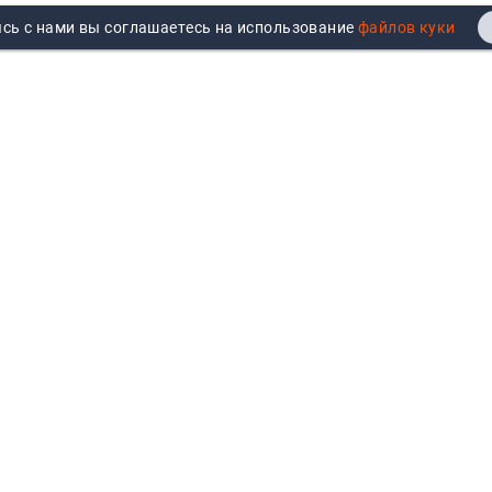
сь с нами вы соглашаетесь на использование
Реквизиты
Договор публичной оферты
Продажа юрлицам
Согласие на обработку
персональных данных
Возврат
Политика обработки
Вакансии
персональных данных
Все бренды
Войти
Все категории
Авторизуйтесь для показа
персональных цен, личного
кабинета и истории заказов