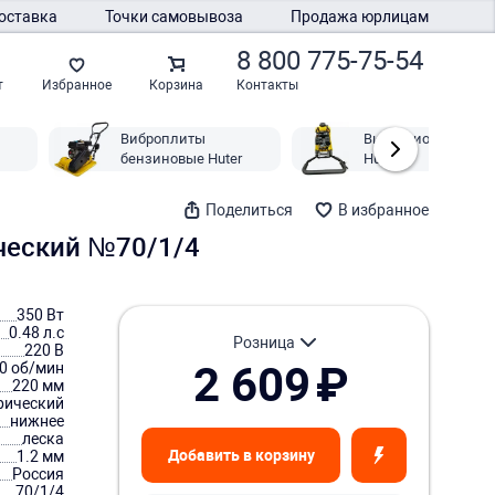
оставка
Точки самовывоза
Продажа юрлицам
8 800 775-75-54
Контакты
т
Избранное
Корзина
Виброплиты
Вибрационные пл
бензиновые Huter
Huter
Поделиться
В избранное
ический №70/1/4
350 Вт
0.48 л.с
розница
220 В
2 609
₽
0 об/мин
220 мм
рический
нижнее
леска
Добавить в корзину
1.2 мм
Россия
70/1/4