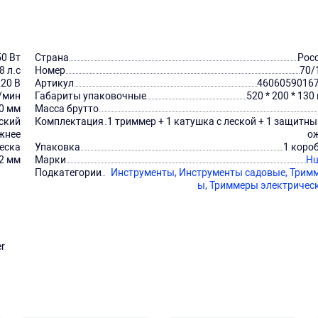
50 Вт
Страна
Рос
8 л.с
Номер
70/
220 В
Артикул
4606059016
/мин
Габариты упаковочные
520 * 200 * 130
0 мм
Масса брутто
ский
Комплектация
1 триммер + 1 катушка с леской + 1 защитны
жнее
о
еска
Упаковка
1 коро
.2 мм
Марки
Hu
Подкатегории
Инструменты,
Инструменты садовые,
Трим
ы,
Триммеры электричес
r