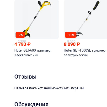
-9%
-11%
5 290
9 050
4 790
₽
8 090
₽
Huter GET-600 триммер
Huter GET-1500SL триммер
электрический
электрический
Отзывы
Отзывов пока нет, ваш может быть первым
Обсуждения