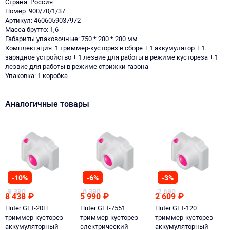
Страна: Россия
Номер: 900/70/1/37
Артикул: 4606059037972
Масса брутто: 1,6
Габариты упаковочные: 750 * 280 * 280 мм
Комплектация: 1 триммер-кусторез в сборе + 1 аккумулятор + 1
зарядное устройство + 1 лезвие для работы в режиме кустореза + 1
лезвие для работы в режиме стрижки газона
Упаковка: 1 коробка
Аналогичные товары
-10%
-6%
-3%
9 390
6 390
2 690
8 438
₽
5 990
₽
2 609
₽
Huter GET-20H
Huter GET-7551
Huter GET-120
триммер-кусторез
триммер-кусторез
триммер-кусторез
аккумуляторный
электрический
аккумуляторный