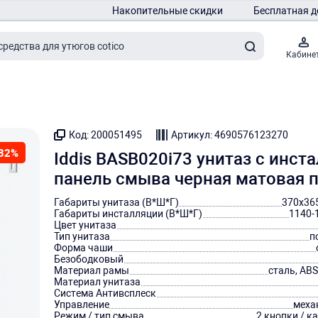
Накопительные скидки
Бесплатная д
Кабине
Код: 200051495
Артикул: 4690576123270
32%
Iddis BASB020i73 унитаз c инст
панель смыва черная матовая 
Габариты унитаза (В*Ш*Г)
370х36
Габариты инсталляции (В*Ш*Г)
1140-
Цвет унитаза
Тип унитаза
п
Форма чаши
Безободковый
Материал рамы
сталь, AB
Материал унитаза
Система Антивсплеск
Управление
меха
Режим / тип смыва
2 кнопки / к