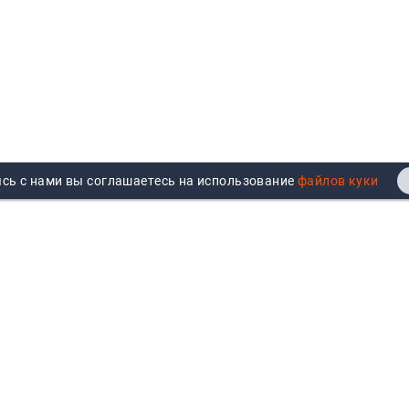
сь с нами вы соглашаетесь на использование
Реквизиты
Договор публичной оферты
Продажа юрлицам
Согласие на обработку
персональных данных
Возврат
Политика обработки
Вакансии
персональных данных
Все бренды