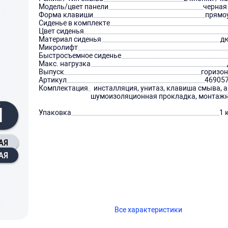
Модель/цвет панели
черная
Форма клавиши
прямо
Сиденье в комплекте
Цвет сиденья
Материал сиденья
д
Микролифт
Быстросъемное сиденье
Макс. нагрузка
Выпуск
горизо
Артикул
46905
Комплектация
инсталляция, унитаз, клавиша смыва, 
шумоизоляционная прокладка, монтаж
Й
Упаковка
1 
АЯ
АЯ
Все характеристики