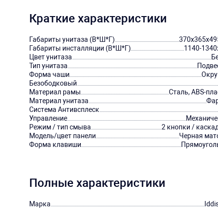
Краткие характеристики
Габариты унитаза (В*Ш*Г)
370х365х49
Габариты инсталляции (В*Ш*Г)
1140-1340
Цвет унитаза
Б
Тип унитаза
Подве
Форма чаши
Окру
Безободковый
Материал рамы
Сталь, ABS-пл
Материал унитаза
Фа
Система Антивсплеск
Управление
Механиче
Режим / тип смыва
2 кнопки / каска
Модель/цвет панели
Черная мат
Форма клавиши
Прямоугол
Полные характеристики
Марка
Iddi