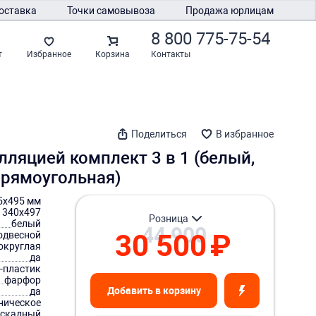
оставка
Точки самовывоза
Продажа юрлицам
8 800 775-75-54
Контакты
т
Избранное
Корзина
Поделиться
В избранное
алляцией комплект 3 в 1 (белый,
прямоугольная)
5х495 мм
1340х497
розница
белый
44 900
30 500
₽
одвесной
округлая
да
S-пластик
фарфор
Добавить в корзину
да
ническое
аскадный