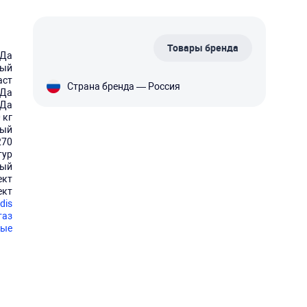
Товары бренда
Да
лый
аст
Страна бренда — Россия
Да
Да
 кг
ный
270
тур
ный
ект
ект
dis
таз
ные