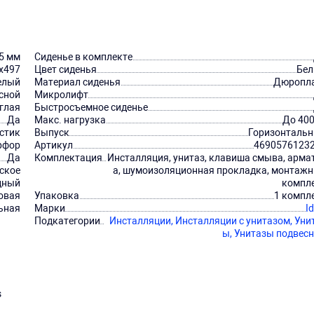
5 мм
Сиденье в комплекте
х497
Цвет сиденья
Бе
елый
Материал сиденья
Дюропл
сной
Микролифт
глая
Быстросъемное сиденье
Да
Макс. нагрузка
До 400
астик
Выпуск
Горизонталь
рфор
Артикул
4690576123
Да
Комплектация
Инсталляция, унитаз, клавиша смыва, арма
ское
а, шумоизоляционная прокладка, монтаж
дный
компл
овая
Упаковка
1 компл
ьная
Марки
Id
Подкатегории
Инсталляции,
Инсталляции с унитазом,
Уни
ы,
Унитазы подвес
s