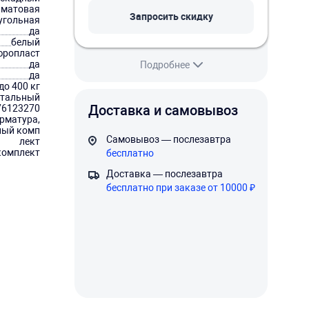
 матовая
Запросить скидку
угольная
да
белый
юропласт
да
Подробнее
да
до 400 кг
нтальный
Доставка и самовывоз
76123270
арматура,
ный комп
Самовывоз — послезавтра
лект
комплект
бесплатно
Доставка — послезавтра
бесплатно при заказе от 10000 ₽