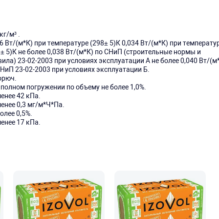
кг/м³ .
6 Вт/(м*К) при температуре (298± 5)К 0,034 Вт/(м*К) при температу
± 5)К не более 0,038 Вт/(м*К) по СНиП (строительные нормы и
ила) 23-02-2003 при условиях эксплуатации А не более 0,040 Вт/(м
СНиП 23-02-2003 при условиях эксплуатации Б.
орюч.
 полном погружении по объему не более 1,0%.
енее 42 кПа.
енее 0,3 мг/м*Ч*Па.
олее 0,5%.
енее 17 кПа.