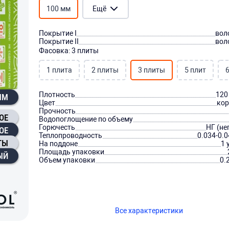
100 мм
Ещё
Покрытие I
вол
Покрытие II
вол
Фасовка: 3 плиты
1 плита
2 плиты
3 плиты
5 плит
6
Плотность
120
 ММ
Цвет
ко
Прочность
ОЕ
Водопоглощение по объему
Горючесть
НГ (не
ОЕ
Теплопроводность
0.034-0.
ТЫ
На поддоне
1 
Площадь упаковки
ЫЙ
Объем упаковки
0.
Все характеристики