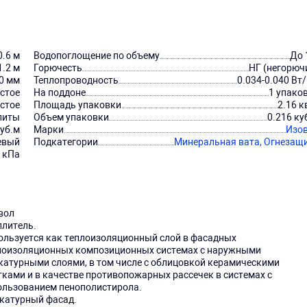
0.6 м
Водопоглощение по объему
До 
1.2 м
Горючесть
НГ (негорюч
0 мм
Теплопроводность
0.034-0.040 Вт
стое
На поддоне
1 упако
стое
Площадь упаковки
2.16 к
литы
Объем упаковки
0.216 ку
куб.м
Марки
Изо
евый
Подкатегории
Минеральная вата,
Огнезащ
 кПа
вол
плитель.
ользуется как теплоизоляционный слой в фасадных
лоизоляционных композиционных системах с наружными
катурными слоями, в том числе с облицовкой керамическими
тками и в качестве противопожарных рассечек в системах с
ользованием пенополистирола.
катурный фасад.