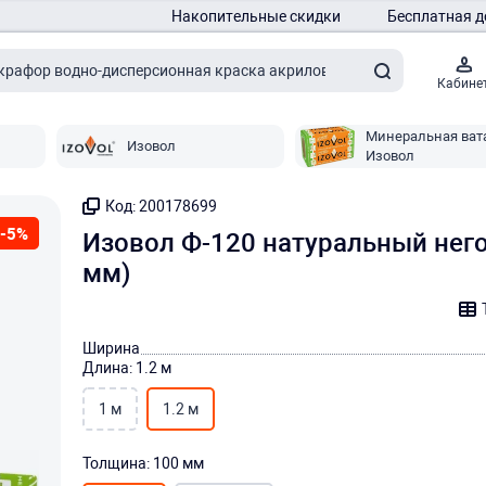
Накопительные скидки
Бесплатная д
Кабине
Минеральная ват
Изовол
Изовол
Код: 200178699
-5%
Изовол Ф-120 натуральный него
мм)
Ширина
Длина: 1.2 м
1 м
1.2 м
Толщина: 100 мм