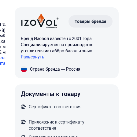
Товары бренда
1 %
ий)
/мК
Бренд Изовол известен с 2001 года.
вка
Специализируется на производстве
в.м
утеплителя из габбро-базальтовых...
б.м
Развернуть
вол
ита
Страна бренда — Россия
Документы к товару
Сертификат соответствия
Приложение к сертификату
соответствия