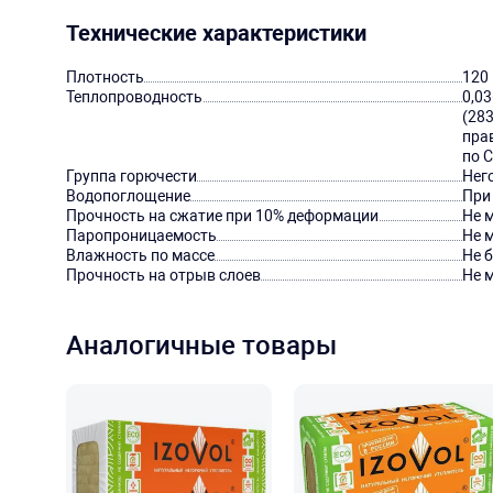
Технические характеристики
Плотность
120 
Теплопроводность
0,03
(283
прав
по 
Группа горючести
Нег
Водопоглощение
При
Прочность на сжатие при 10% деформации
Не м
Паропроницаемость
Не м
Влажность по массе
Не б
Прочность на отрыв слоев
Не м
Аналогичные товары