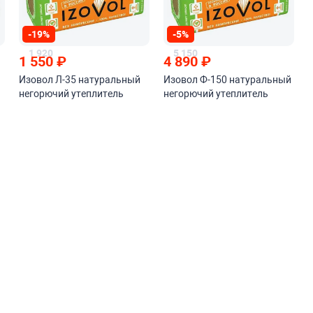
-19%
-5%
1 920
5 150
1 550
₽
4 890
₽
Изовол Л-35 натуральный
Изовол Ф-150 натуральный
негорючий утеплитель
негорючий утеплитель