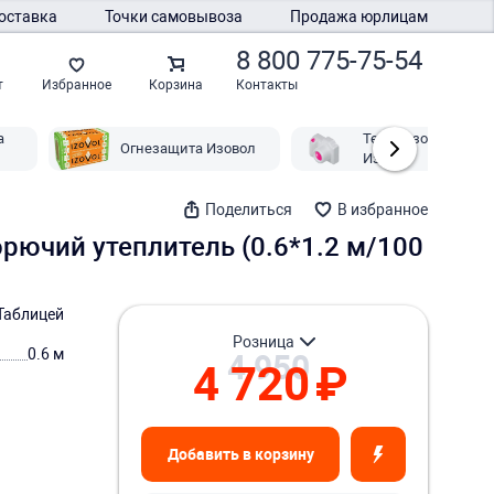
оставка
Точки самовывоза
Продажа юрлицам
8 800 775-75-54
Контакты
т
Избранное
Корзина
а
Теплоизоляция
Огнезащита Изовол
Изовол
Поделиться
В избранное
рючий утеплитель (0.6*1.2 м/100
Таблицей
розница
4 950
0.6 м
4 720
₽
Добавить в корзину