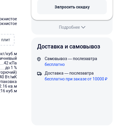
Запросить скидку
окнистое
окнистое
Подробнее
 плит
Доставка и самовывоз
 кг/куб.м
ричневый
Самовывоз — послезавтра
42 кПа
бесплатно
до 1 %
горючий)
Доставка — послезавтра
040 Вт/мК
бесплатно при заказе от 10000 ₽
упаковка
2.16 кв.м
216 куб.м