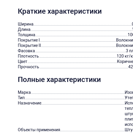
Краткие характеристики
Ширина
Длина
Толщина
10
Покрытие I
Волокни
Покрытие II
Волокни
Фасовка
3 п
Плотность
120 кг/
Цвет
Коричн
Прочность
42
Полные характеристики
Марка
Изо
Тип
Уте
Назначение
Исп
теп
шту
пли
исп
Объекты применения
Шту