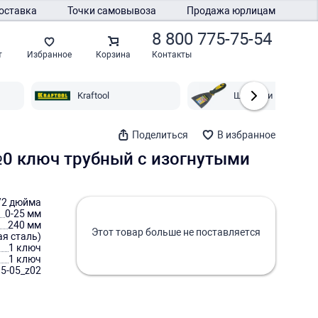
оставка
Точки самовывоза
Продажа юрлицам
8 800 775-75-54
Контакты
т
Избранное
Корзина
Kraftool
Шпатели Kraftool
Поделиться
В избранное
5 №0 ключ трубный с изогнутыми
/2 дюйма
0-25 мм
240 мм
Этот товар больше не поставляется
я сталь)
1 ключ
1 ключ
5-05_z02