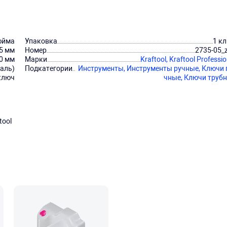
юйма
Упаковка
1 к
5 мм
Номер
2735-05_
0 мм
Марки
Kraftool,
Kraftool Professio
аль)
Подкатегории
Инструменты,
Инструменты ручные,
Ключи 
ключ
чные,
Ключи труб
tool