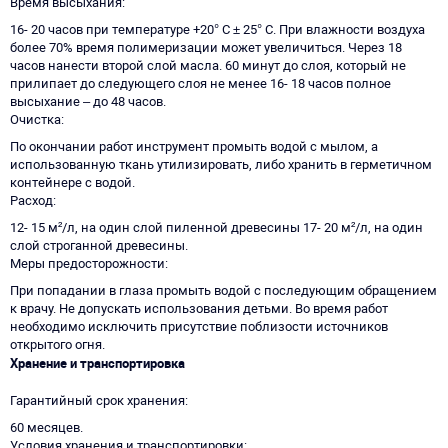
Время высыхания
16- 20 часов при температуре +20° C ± 25° C. При влажности воздуха
более 70% время полимеризации может увеличиться. Через 18
часов нанести второй слой масла. 60 минут до слоя, который не
прилипает до следующего слоя не менее 16- 18 часов полное
высыхание – до 48 часов.
Очистка
По окончании работ инструмент промыть водой с мылом, а
использованную ткань утилизировать, либо хранить в герметичном
контейнере с водой.
Расход
12- 15 м²/л, на один слой пиленной древесины 17- 20 м²/л, на один
слой строганной древесины.
Меры предосторожности
При попадании в глаза промыть водой с последующим обращением
к врачу. Не допускать использования детьми. Во время работ
необходимо исключить присутствие поблизости источников
открытого огня.
Хранение и транспортировка
Гарантийный срок хранения
60 месяцев.
Условия хранения и транспортировки