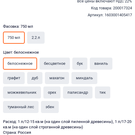
Все цены включают НДС 22%
Код товара: 200017324
Артикул: 1603001405417
Фасовка: 750 мл
750 мл
2.2 л
Цвет: белоснежное
белоснежное
бесцветное
бук
ваниль
графит
дуб
махагон
миндаль
можжевельник
орех
палисандр
тик
туманный лес
эбен
Расход: 1 л/12-15 кв.м (на один слой пиленной древесины), 1 л/17-20
кв.м (на один слой строганной древесины)
Страна: Россия