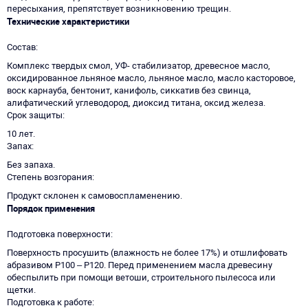
пересыхания, препятствует возникновению трещин.
Технические характеристики
Состав
Комплекс твердых смол, УФ- стабилизатор, древесное масло,
оксидированное льняное масло, льняное масло, масло касторовое,
воск карнауба, бентонит, канифоль, сиккатив без свинца,
алифатический углеводород, диоксид титана, оксид железа.
Срок защиты
10 лет.
Запах
Без запаха.
Степень возгорания
Продукт склонен к самовоспламенению.
Порядок применения
Подготовка поверхности
Поверхность просушить (влажность не более 17%) и отшлифовать
абразивом Р100 – Р120. Перед применением масла древесину
обеспылить при помощи ветоши, строительного пылесоса или
щетки.
Подготовка к работе