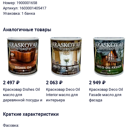
Номер: 1900001658
Артикул: 1603001405417
Упаковка: 1 банка
Аналогичные товары
2 497
₽
2 063
₽
2 949
₽
Красковар Dishes Oil
Красковар Deco Oil
Красковар Deco Oil
масло для
Interior масло для
Fasade масло для
деревянной посуды и
интерьера
фасада
разделочных досок
Краткие характеристики
Фасовка