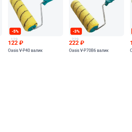
-5%
-3%
129
229
122
₽
222
₽
Oasis V-P40 валик
Oasis V-P70B6 валик