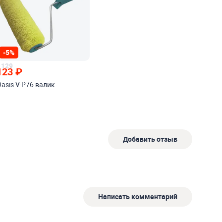
-5%
129
123
₽
Oasis V-P76 валик
Добавить отзыв
Написать комментарий