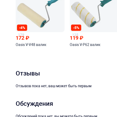
-4%
-5%
179
125
172
₽
119
₽
Oasis V-V48 валик
Oasis V-P62 валик
Отзывы
Отзывов пока нет, ваш может быть первым
Обсуждения
Обсуждений пока нет, вы можете быть первым