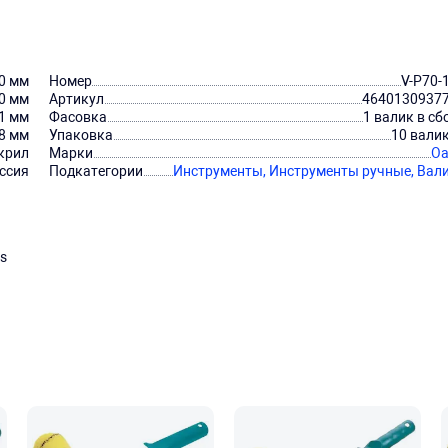
0 мм
Номер
V-P70-
0 мм
Артикул
4640130937
1 мм
Фасовка
1 валик в сб
8 мм
Упаковка
10 вали
крил
Марки
Oa
ссия
Подкатегории
Инструменты,
Инструменты ручные,
Вал
s