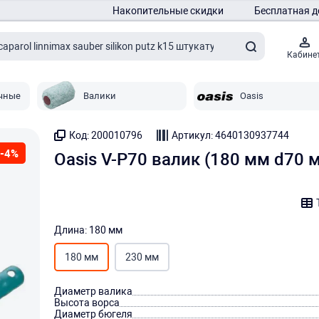
Накопительные скидки
Бесплатная д
Кабине
чные
Валики
Oasis
Код: 200010796
Артикул: 4640130937744
-4%
Oasis V-P70 валик (180 мм d70 
Длина: 180 мм
180 мм
230 мм
Диаметр валика
Высота ворса
Диаметр бюгеля