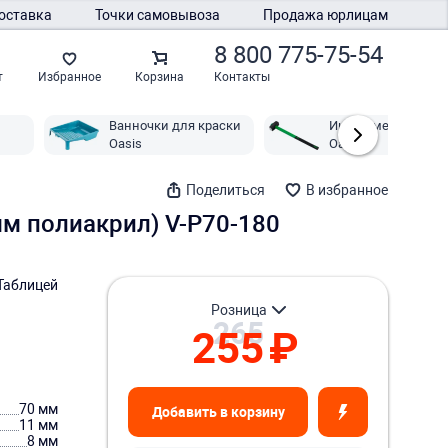
оставка
Точки самовывоза
Продажа юрлицам
8 800 775-75-54
Контакты
т
Избранное
Корзина
Ванночки для краски
Инструмент ударн
Oasis
Oasis
Поделиться
В избранное
мм полиакрил) V-P70-180
Таблицей
розница
265
255
₽
70 мм
Добавить в корзину
11 мм
8 мм